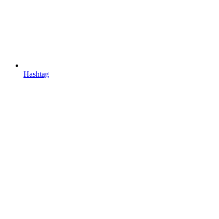
Hashtag