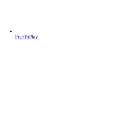
FreeToPlay