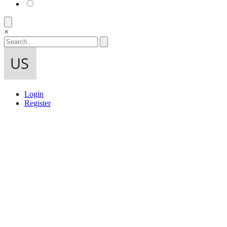
×
Login
Register