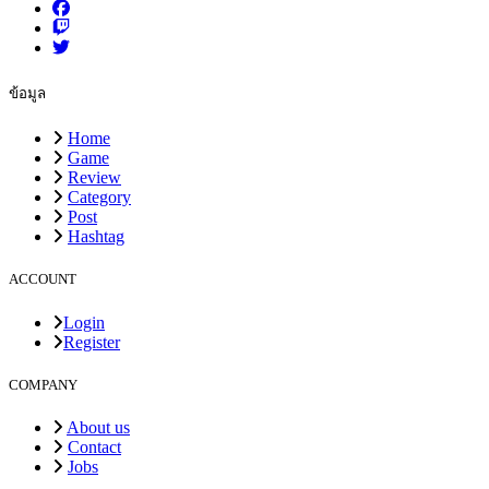
ข้อมูล
Home
Game
Review
Category
Post
Hashtag
ACCOUNT
Login
Register
COMPANY
About us
Contact
Jobs