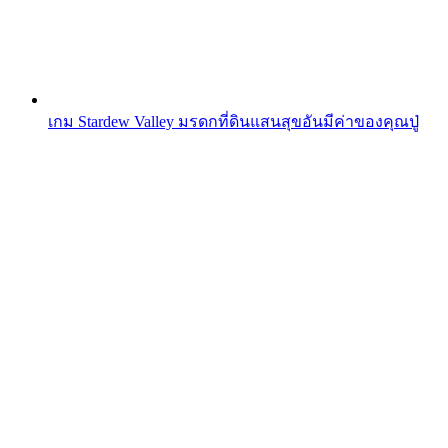
เกม Stardew Valley มรดกที่ดินแสนสุขอันมีค่าของคุณปู่