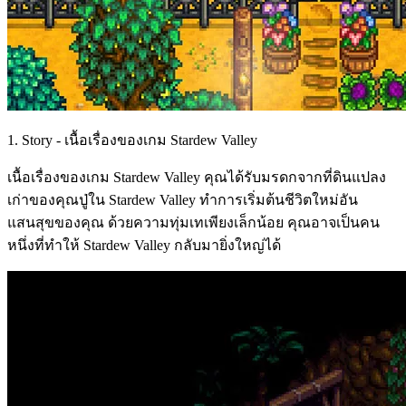
1. Story - เนื้อเรื่องของเกม Stardew Valley
เนื้อเรื่องของเกม Stardew Valley คุณได้รับมรดกจากที่ดินแปลง
เก่าของคุณปู่ใน Stardew Valley ทำการเริ่มต้นชีวิตใหม่อัน
แสนสุขของคุณ ด้วยความทุ่มเทเพียงเล็กน้อย คุณอาจเป็นคน
หนึ่งที่ทำให้ Stardew Valley กลับมายิ่งใหญ่ได้