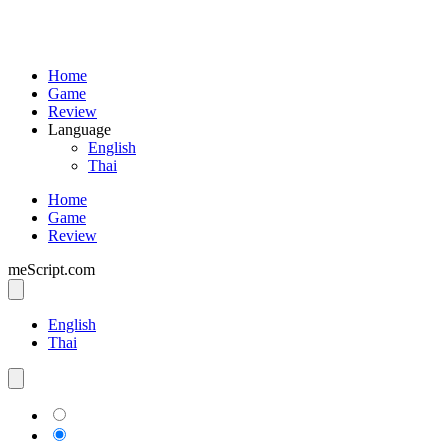
Home
Game
Review
Language
English
Thai
Home
Game
Review
meScript.com
English
Thai