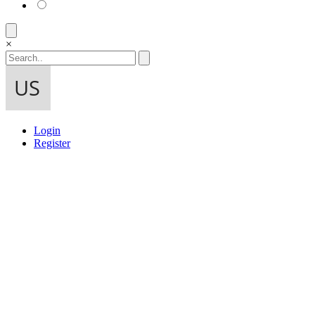
×
Login
Register