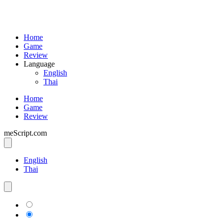
Home
Game
Review
Language
English
Thai
Home
Game
Review
meScript.com
English
Thai