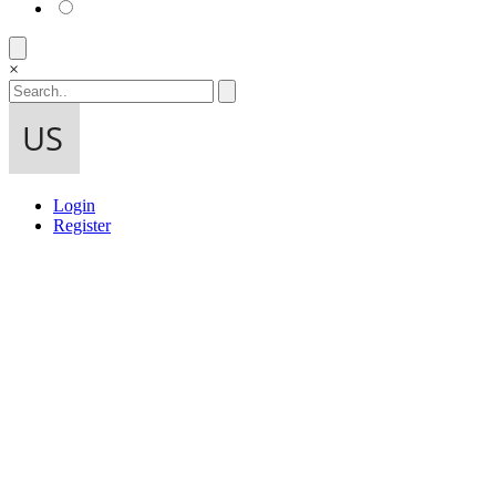
×
Login
Register