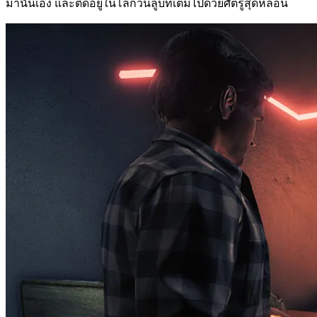
มานั้นเอง และติดอยู่ในโลกวนลูบที่เต็มไปด้วยศัตรูสุดหลอน