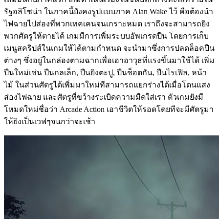
รัฐอลิโซน่า ในภาคนี้ยังคงรูปแบบภาค Alan Wake ไว้ คือต้องนำ
ไฟฉายไปส่องที่พวกเทคเคนจนเกราะหมด เราถึงจะสามารถยิง
พวกศัตรูให้ตายได้ เกมมีการเพิ่มระบบอัพเกรดปืน โดยการเก็บ
เมนูสคริปส์ในเกมให้ได้ตามกำหนด จะนำมาซึ่งการปลดล็อคปืน
ต่างๆ ซึ่งอยู่ในกล่องตามฉากเพื่อเอาอาวุธที่แรงขึ้นมาใช้ได้ เพิ่ม
ปืนใหม่เช่น ปืนกลเล็ก, ปืนยิงตะปู, ปืนช็อตกัน, ปืนไรเฟิล, หน้า
ไม้ ในส่วนศัตรูได้เพิ่มมาใหม่ทีสามารถแยกร่างได้เมื่อโดนแสง
ส่องไฟฉาย และศัตรูที่ขว้างระเบิดความมืดใส่เรา ตัวเกมยังมี
โหมดใหม่ชื่อว่า Arcade Action เอาชีวิตให้รอดโดยทีจะมีศัตรูมา
ให้ยิงเป็นเวฟๆจนกว่าจะเช้า