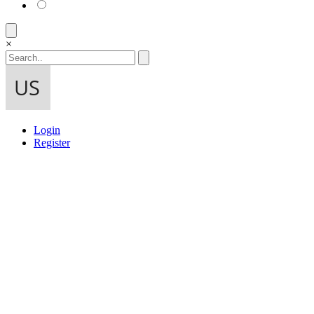
×
Login
Register