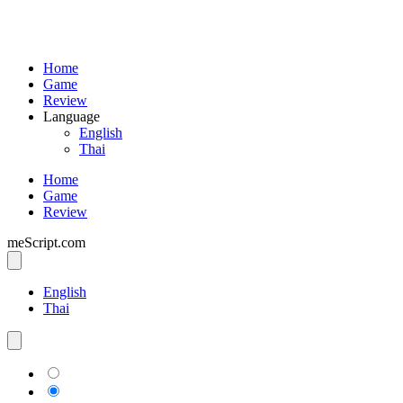
Home
Game
Review
Language
English
Thai
Home
Game
Review
meScript.com
English
Thai