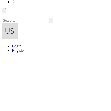
×
Login
Register