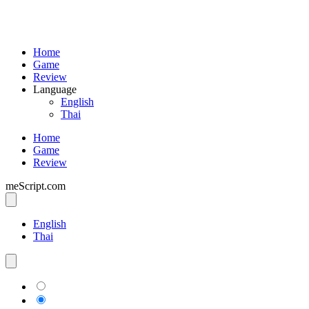
Home
Game
Review
Language
English
Thai
Home
Game
Review
meScript.com
English
Thai