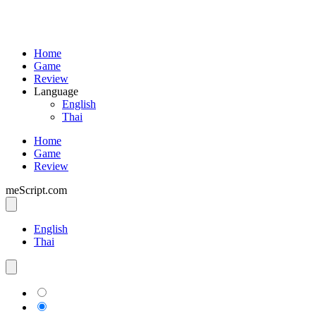
Home
Game
Review
Language
English
Thai
Home
Game
Review
meScript.com
English
Thai