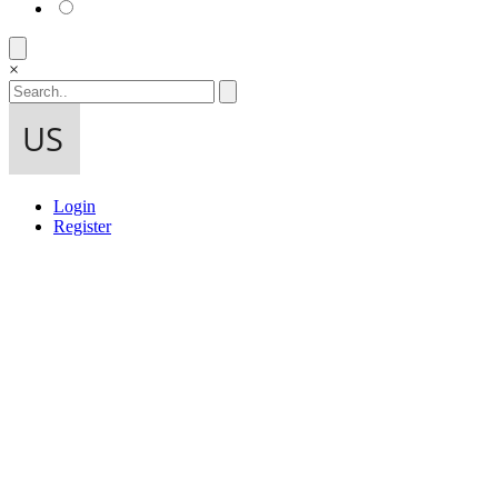
×
Login
Register