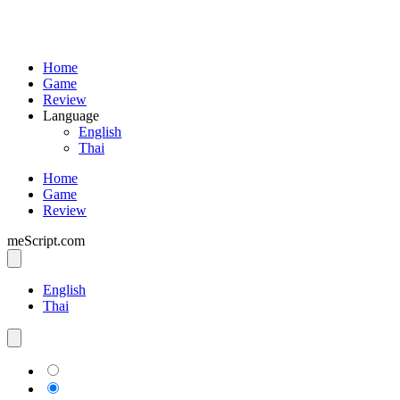
Home
Game
Review
Language
English
Thai
Home
Game
Review
meScript.com
English
Thai