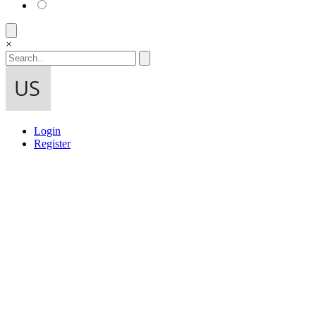
×
Login
Register