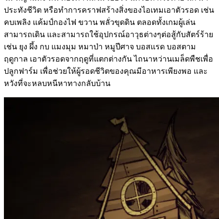
ประทังชีวิต หรือทำการคราฟสร้างสิ่งของไอเทมเอาตัวรอด เช่น
คบเพลิง แค้มป์กองไฟ ขวาน พลั่วขุดดิน ตลอดทั้งเกมผู้เล่น
สามารถเดิน และสามารถใช้อุปกรณ์อาวุธต่างๆต่อสู้กับสัตร์ร้าย
เช่น ยุง ผึ้ง กบ แมงมุม หมาป่า หมูปีศาจ บอสแรด บอสตาม
ฤดูกาล เอาตัวรอดจากฤดูที่แตกต่างกัน ไถนาหว่านเมล็ดพืชเพื่อ
ปลูกฟาร์ม เพื่อช่วยให้ผู้รอดชีวิตของคุณมีอาหารเพียงพอ และ
หวังที่จะหลบหนีหาทางกลับบ้าน