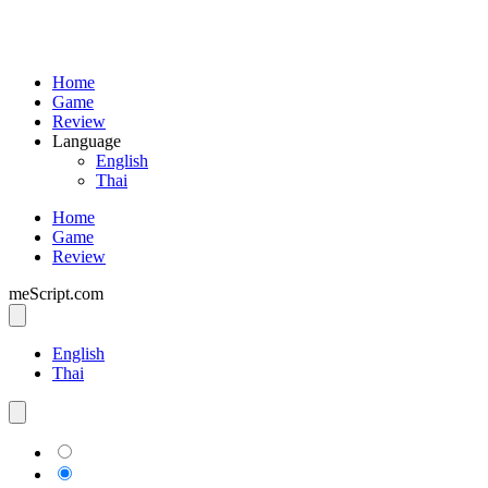
Home
Game
Review
Language
English
Thai
Home
Game
Review
meScript.com
English
Thai