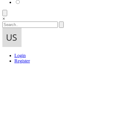
×
Login
Register