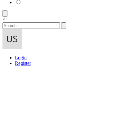
×
Login
Register