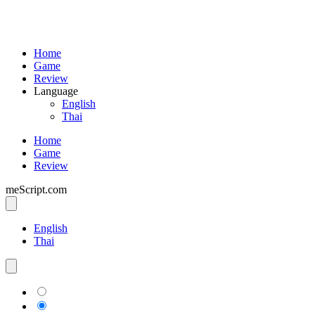
Home
Game
Review
Language
English
Thai
Home
Game
Review
meScript.com
English
Thai