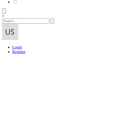
×
Login
Register