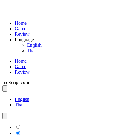
Home
Game
Review
Language
English
Thai
Home
Game
Review
meScript.com
English
Thai