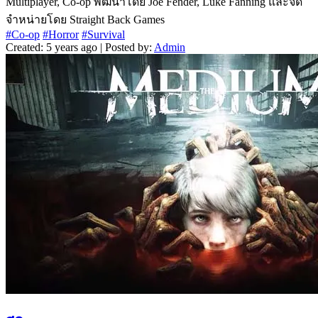
Multiplayer, Co-op พัฒนาโดย Joe Fender, Luke Fanning และจัด
จำหน่ายโดย Straight Back Games
#Co-op
#Horror
#Survival
Created: 5 years ago | Posted by:
Admin