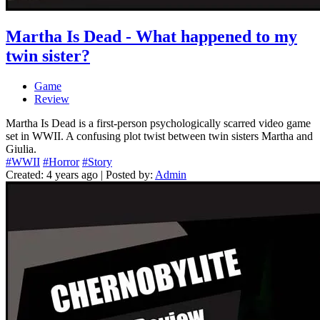
Martha Is Dead - What happened to my
twin sister?
Game
Review
Martha Is Dead is a first-person psychologically scarred video game
set in WWII. A confusing plot twist between twin sisters Martha and
Giulia.
#WWII
#Horror
#Story
Created: 4 years ago | Posted by:
Admin