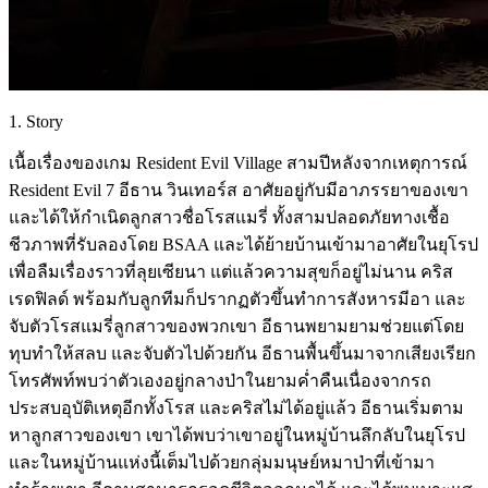
1. Story
เนื้อเรื่องของเกม Resident Evil Village สามปีหลังจากเหตุการณ์
Resident Evil 7 อีธาน วินเทอร์ส อาศัยอยู่กับมีอาภรรยาของเขา
และได้ให้กำเนิดลูกสาวชื่อโรสแมรี่ ทั้งสามปลอดภัยทางเชื้อ
ชีวภาพที่รับลองโดย BSAA และได้ย้ายบ้านเข้ามาอาศัยในยุโรป
เพื่อลืมเรื่องราวที่ลุยเซียนา แต่แล้วความสุขก็อยู่ไม่นาน คริส
เรดฟิลด์ พร้อมกับลูกทีมก็ปรากฏตัวขึ้นทำการสังหารมีอา และ
จับตัวโรสแมรี่ลูกสาวของพวกเขา อีธานพยามยามช่วยแต่โดย
ทุบทำให้สลบ และจับตัวไปด้วยกัน อีธานพื้นขึ้นมาจากเสียงเรียก
โทรศัพท์พบว่าตัวเองอยู่กลางป่าในยามค่ำคืนเนื่องจากรถ
ประสบอุบัติเหตุอีกทั้งโรส และคริสไม่ได้อยู่แล้ว อีธานเริ่มตาม
หาลูกสาวของเขา เขาได้พบว่าเขาอยู่ในหมู่บ้านลึกลับในยุโรป
และในหมู่บ้านแห่งนี้เต็มไปด้วยกลุ่มมนุษย์หมาป่าที่เข้ามา