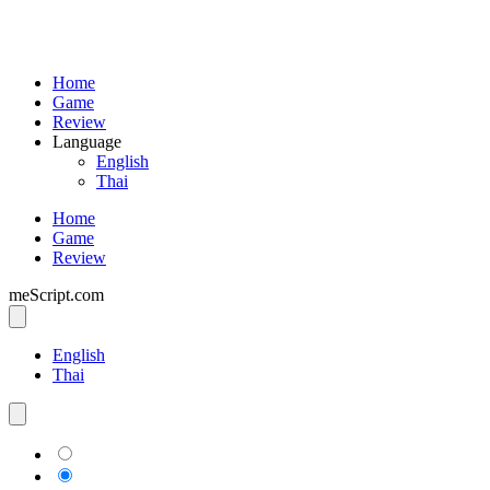
Home
Game
Review
Language
English
Thai
Home
Game
Review
meScript.com
English
Thai