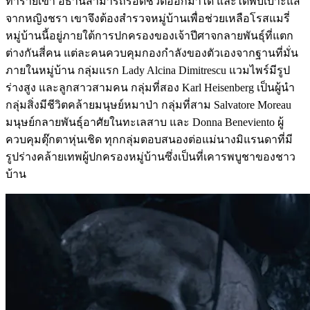
ทำร้ายเขา อีธานสามารถรอดชีวิตออกมาได้ และได้พบเบาะแส
จากหญิงชรา เขาจึงต้องสำรวจหมู่บ้านเพื่อช่วยเหลือโรสแมรี่
หมู่บ้านนี้อยู่ภายใต้การปกครองของเจ้าปีศาจกลายพันธุ์ที่แตก
ต่างกันสี่คน แต่ละคนควบคุมกองกำลังของตัวเองจากฐานที่มั่น
ภายในหมู่บ้าน กลุ่มแรก Lady Alcina Dimitrescu แวมไพร์มีรูป
ร่างสูง และลูกสาวสามคน กลุ่มที่สอง Karl Heisenberg เป็นผู้นำ
กลุ่มสิ่งมีชีวิตคล้ายมนุษย์หมาป่า กลุ่มที่สาม Salvatore Moreau
มนุษย์กลายพันธุ์อาศัยในทะเลสาบ และ Donna Beneviento ผู้
ควบคุมตุ๊กตาหุ่นเชิด ทุกกลุ่มตอบสนองต่อแม่นางมิแรนดาที่มี
รูปร่างคล้ายเทพผู้ปกครองหมู่บ้านซึ่งเป็นที่เคารพบูชาของชาว
บ้าน