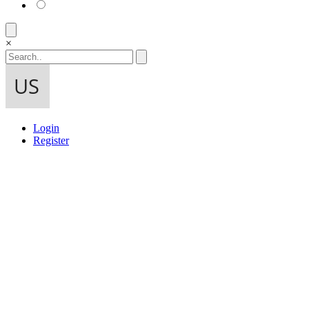
×
Login
Register