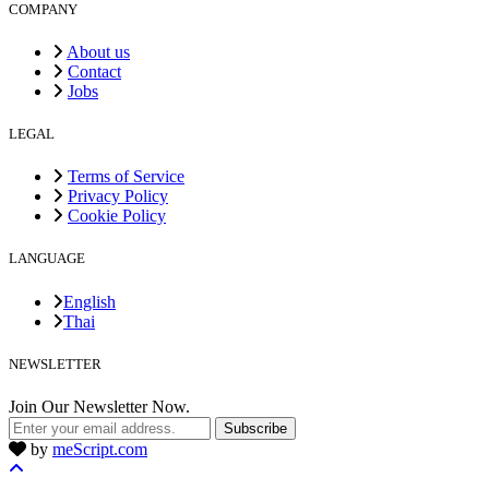
COMPANY
About us
Contact
Jobs
LEGAL
Terms of Service
Privacy Policy
Cookie Policy
LANGUAGE
English
Thai
NEWSLETTER
Join Our Newsletter Now.
Subscribe
by
meScript.com