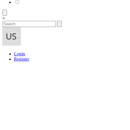
×
Login
Register