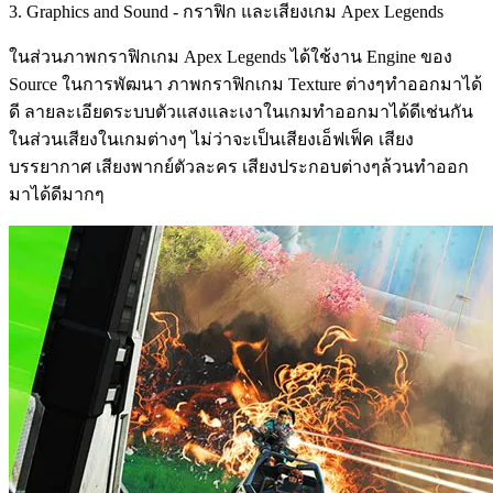
3. Graphics and Sound - กราฟิก และเสียงเกม Apex Legends
ในส่วนภาพกราฟิกเกม Apex Legends ได้ใช้งาน Engine ของ
Source ในการพัฒนา ภาพกราฟิกเกม Texture ต่างๆทำออกมาได้
ดี ลายละเอียดระบบตัวแสงและเงาในเกมทำออกมาได้ดีเช่นกัน
ในส่วนเสียงในเกมต่างๆ ไม่ว่าจะเป็นเสียงเอ็ฟเฟ็ค เสียง
บรรยากาศ เสียงพากย์ตัวละคร เสียงประกอบต่างๆล้วนทำออก
มาได้ดีมากๆ