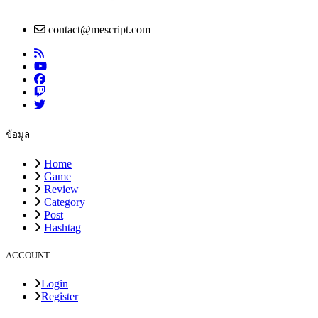
contact@mescript.com
ข้อมูล
Home
Game
Review
Category
Post
Hashtag
ACCOUNT
Login
Register