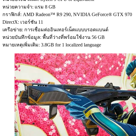
หน่วยความจำ: แรม 8 GB
กราฟิกส์: AMD Radeon™ R9 290, NVIDIA GeForce® GTX 970
DirectX: เวอร์ชัน 11
เครือข่าย: การเชื่อมต่ออินเทอร์เน็ตแบบบรอดแบนด์
หน่วยบันทึกข้อมูล: พื้นที่ว่างที่พร้อมใช้งาน 56 GB
หมายเหตุเพิ่มเติม: 3.8GB for 1 localized language