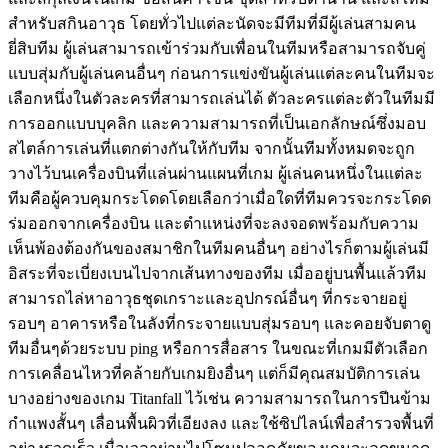
สำหรับสกินอาวุธ โดยทั่วไปแต่ละนัดจะมีทีมที่มีผู้เล่นสามคน
ยี่สิบทีม ผู้เล่นสามารถเข้าร่วมกับเพื่อนในทีมหรือสามารถจับคู่
แบบสุ่มกับผู้เล่นคนอื่นๆ ก่อนการแข่งขันผู้เล่นแต่ละคนในทีมจะ
เลือกหนึ่งในตัวละครที่สามารถเล่นได้ ตัวละครแต่ละตัวในทีมมี
การออกแบบบุคลิก และความสามารถที่เป็นเอกลักษณ์ซึ่งมอบ
สไตล์การเล่นที่แตกต่างกันให้กับทีม จากนั้นทีมทั้งหมดจะถูก
วางไว้บนเครื่องบินที่แล่นผ่านแผนที่เกม ผู้เล่นคนหนึ่งในแต่ละ
ทีมคือผู้ควบคุมกระโดดโดยเลือกว่าเมื่อใดที่ทีมควรจะกระโดด
ร่มออกจากเครื่องบิน และตำแหน่งที่จะลงจอดพร้อมกับความ
เห็นพ้องต้องกันของสมาชิกในทีมคนอื่นๆ อย่างไรก็ตามผู้เล่นมี
อิสระที่จะเบี่ยงเบนไปจากเส้นทางของทีม เมื่ออยู่บนพื้นแล้วทีม
สามารถไล่หาอาวุธชุดเกราะและอุปกรณ์อื่นๆ ที่กระจายอยู่
รอบๆ อาคารหรือในลังที่กระจายแบบสุ่มรอบๆ และคอยจับตาดู
ทีมอื่นๆด้วยระบบ ping หรือการสื่อสาร ในขณะที่เกมมีตัวเลือก
การเคลื่อนไหวที่คล้ายกับเกมยิงอื่นๆ แต่ก็มีคุณสมบัติการเล่น
บางอย่างของเกม Titanfall ไว้เช่น ความสามารถในการปีนข้าม
กำแพงสั้นๆ เลื่อนพื้นผิวที่เอียงลง และใช้ซิปไลน์เพื่อสำรวจพื้นที่