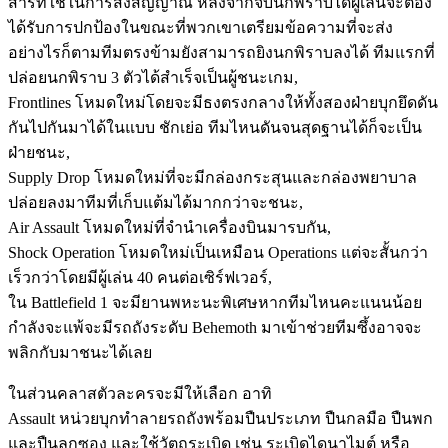
สารที่ใช้ในการส่งสัญญาณ หลังจากจับนกพิราบได้ผู้เล่นจะต้อง
ได้รับการปกป้องในขณะที่พวกเขาเตรียมข้อความที่จะส่ง
อย่างไรก็ตามทีมตรงข้ามยังสามารถยิงนกพิราบลงได้ ทีมแรกที่
ปล่อยนกพิราบ 3 ตัวได้สำเร็จเป็นผู้ชนะเกม,
Frontlines โหมดใหม่โดยจะมีธงตรงกลางให้ทั้งสองฝ่ายบุกยึดดัน
กันไปกันมาได้ในแบบ ชักเย่อ ทีมไหนดันจนสุดฐานได้ก็จะเป็น
ฝ่ายชนะ,
Supply Drop โหมดใหม่ที่จะมีกล่องกระสุนและกล่องพยาบาล
ปล่อยลงมาทีมที่เก็บแต้มได้มากกว่าจะชนะ,
Air Assault โหมดใหม่ที่จำนำเครื่องบินมารบกัน,
Shock Operation โหมดใหม่เป็นเหมือน Operations แต่จะสั้นกว่า
เร็วกว่าโดยมีผู้เล่น 40 คนต่อเซิร์ฟเวอร์,
ใน Battlefield 1 จะมียานพหะนะพิเศษหากทีมไหนคะแนนน้อย
กำลังจะแพ้จะมีรถถังระดับ Behemoth มาเข้าช่วยทีมซึ้งอาจจะ
พลิกกับมาชนะได้เลย
ในส่วนคลาสตัวละครจะมีให้เลือก อาทิ
Assault หน่วยบุกทำลายรถถังพร้อมปืนประเภท ปืนกลมือ ปืนพก
และปืนลูกซอง และใช้วัตถุระเบิด เช่น ระเบิดไดนาไมต์ หรือ