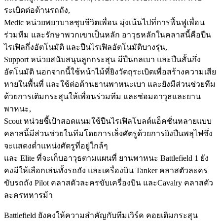
ระเบิดต่อต้านรถถัง,
Medic หน่วยพยาบาลชุบชีวิตเพื่อน มุ่งเน้นไปที่การฟื้นฟูเพื่อน
ร่วมทีม และรักษาพวกเขาเป็นหลัก อาวุธหลักในคลาสนี้คือปืน
ไรเฟิลกึ่งอัตโนมัติ และปืนไรเฟิลอัตโนมัติบางรุ่น,
Support หน่วยสนับสนุนลูกกระสุน มีปืนกลเบา และปืนสั้นกึ่ง
อัตโนมัติ นอกจากนี้ใช้หน้าไม้ที่ยิงวัตถุระเบิดเพื่อสร้างความเสีย
หายในพื้นที่ และใช้ต่อต้านยานพาหนะเบา และยังมีส่วนช่วยทีม
ด้วยการเติมกระสุนให้เพื่อนร่วมทีม และซ่อมอาวุธและยาน
พาหนะ,
Scout หน่วยชี้เป้าสอดแนมใช้ปืนไรเฟิลโบลต์แอ็คชั่นหลายแบบ
คลาสนี้มีส่วนช่วยในทีมโดยการเล็งศัตรูด้วยการยิงปืนพลุไฟซึ่ง
จะแสดงต่ำแหน่งศัตรูที่อยู่ใกล้ๆ
และ Elite ที่จะเก็บอาวุธตามแผนที่ ยานพาหนะ Battlefield 1 ยัง
คงมีให้เลือกเล่นทั้งรถถัง และเครื่องบิน Tanker คลาสตัวละคร
ขับรถถัง Pilot คลาสตัวละครขับเครื่องบิน และCavalry คลาสตัว
ละครทหารม้า
Battlefield ยังคงให้ความสำคัญกับทีมเวิร์ค คอยเติมกระสุน