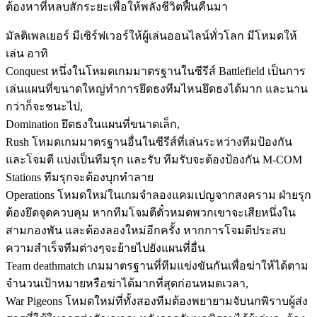
ต้องหาที่หลบสักระยะเพื่อให้พลังชีวิตฟื้นคืนมา
มัลติเพลเยอร์ มีเซิร์ฟเวอร์ให้ผู้เล่นออนไลน์ทั่วโลก มีโหมดให้
เล่น อาทิ
Conquest หนึ่งในโหมดเกมมาตรฐานในซีรีส์ Battlefield เป็นการ
เล่นแผนที่ขนาดใหญ่ทำการยึดธงทีมไหนยึดธงได้มาก และนาน
กว่าก็จะชนะไป,
Domination ยึดธงในแผนที่ขนาดเล็ก,
Rush โหมดเกมมาตรฐานอื่นในซีรีส์ที่เล่นระหว่างทีมป้องกัน
และโจมตี แบ่งเป็นทีมรุก และรับ ทีมรับจะต้องป้องกัน M-COM
Stations ทีมรุกจะต้องบุกทำลาย
Operations โหมดใหม่ในเกมจำลองแคมเปญจากสงคราม ฝ่ายรุก
ต้องยึดจุดควบคุม หากทีมโจมตีตั๋วหมดพวกเขาจะเสียหนึ่งใน
สามกองพัน และต้องลองใหม่อีกครั้ง หากการโจมตีประสบ
ความสำเร็จทีมต่างๆจะย้ายไปยังแผนที่อื่น
Team deathmatch เกมมาตรฐานที่ทีมแข่งขันกันเพื่อฆ่าให้ได้ตาม
จำนวนเป้าหมายหรือฆ่าได้มากที่สุดก่อนหมดเวลา,
War Pigeons โหมดใหม่ที่ทั้งสองทีมต้องพยายามจับนกพิราบผู้ส่ง