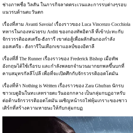
ช่างภาพชื่อ วิลสัน ในภารกิจลาดตระเวนและการรบต่างๆรอบ
แนวรบด้านตะวันตก
เรื่องที่สาม Avanti Savoia! เรื่องราวของ Luca Vincenzo Cocchiola
ทหารในกองหน่วยรบ Arditi ของกองทัพอิตาลี ที่เข้าปะทะกับ
จักรวรรดิออสเตรีย-ฮังการี เขาต่อสู้เพื่อผลักดันกองกำลัง
ออสเตรีย - ฮังการีในเทือกเขาแอลป์ของอิตาลี
เรื่องที่สี่ The Runner เรื่องราวของ Frederick Bishop เมื่อทัพ
อังกฤษได้ใช้เรือรบ และกำลังพลยกจำนวนมากยกพลขึ้นบกที่
คาบสมุทรกัลลีโปลี เพื่อที่จะเปิดศึกกับจักรวรรดิออตโตมัน
เรื่องที่ห้า Nothing is Written เรื่องราวของ Zara Ghufran นักรบ
ชาวเบดูอินในทะเลทรายตะวันออกกลาง เป็นกลุ่มกบฏอาหรับ
ต่อต้านจักรวรรดิออตโตมัน เผชิญหน้ารถไฟหุ้มเกราะของชาว
เติร์กที่สร้างความหายนะให้กับกลุ่มกบฏ