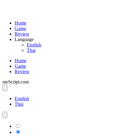
Home
Game
Review
Language
English
Thai
Home
Game
Review
meScript.com
English
Thai