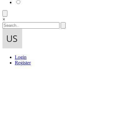
×
Login
Register