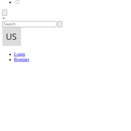
×
Login
Register