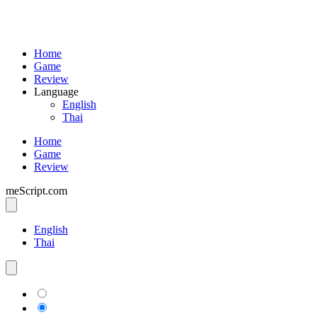
Home
Game
Review
Language
English
Thai
Home
Game
Review
meScript.com
English
Thai