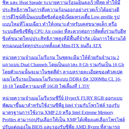
ชิพ และ Heat Speade ระบายความร้อนเย็นลงเร็วที่สุด ทำให้มี
ประสิทธิภาพในการดึงความร้อนออกอย่างรวดเร็วได้อย่างดี
การดีไซน์ที่เป็นแบบฮีตซิงค์อลูมิเนียมทรงเตี้ย Low-profile รูป
แบบใหม่ที่โฉบเฉี่ยว ทำให้เหมาะสำหรับเคสขนาดเล็ก หรือ
ระบบฮีตซิงซีพียู CPU Air cooler ที่สะดวกต่อการติดตั้งร่วมกับฮีท
ซิงค์ขนาดใหญ่ประสิทธิภาพสูงที่มีพื้นที่จำกัด เน้นการใช้งานได้
ทุกเมนบอร์ดทุกประเภทตั้งแต่ Mini-ITX จนถึง ATX
หน่วยความจำเมมโมรีแรม ในชุดจะมีมาให้ด้วยกันจำนวน 2
แถวแบบ Dual Channels โดยเป็นแถวละ 8 Gb รวมกันเป็น 16 Gb
โดยตัวแรมนั้นจะมาในชุดสีดำ ลาเบลรายละเอียดของตัวสเปค
เมมโมรีแรมเป็นเมมโมรีแรมแบบ DDR4 บัส 3200Mhz CL 16-
18-18 โดยมีความมจุที่ 16GB ไฟเลี้ยงที่ 1.35V
หน่วยความจำเมมโมรีแรมซีรี่ย์ HyperX FURY RGB ออกแบบ
พัฒนาขึ้นมาสำหรับใช้งานซีพียู Intel ร่วมกับโพรไฟล์ รองรับ
มาตรฐานการใช้งาน XMP 2.0 หรือ Intel Extreme Memory
Profiles สามารถปรับเลือกให้เป็น XMP ได้เพียงแค่เลือกโพรไฟล์
ปรับแต่งเองใน BIOS และรองรับซีพียู AMD Ryzen ที่สามารถ