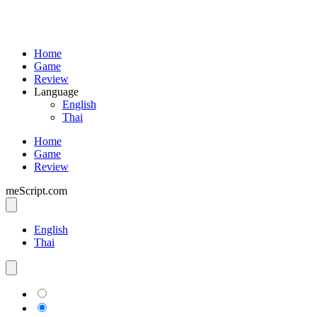
Home
Game
Review
Language
English
Thai
Home
Game
Review
meScript.com
English
Thai