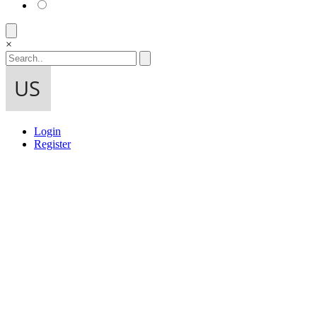
×
Login
Register