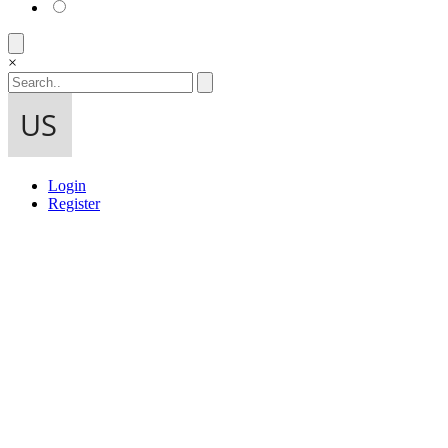
×
Login
Register