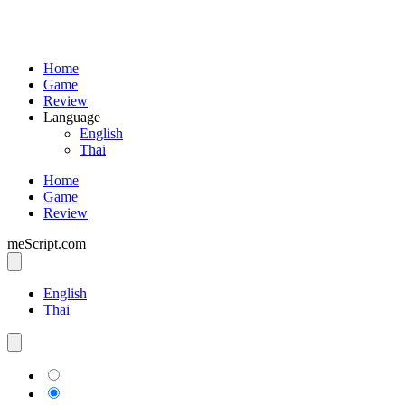
Home
Game
Review
Language
English
Thai
Home
Game
Review
meScript.com
English
Thai