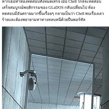
หากเธอทำห้องทดสอบทั้งหมดเสร็จ เมื่อ Chell ใกล้จะทดสอบ
เสร็จสมบูรณ์พฤติกรรมของ GLaDOS กลับเปลี่ยนไป ห้อง
ทดสอบมีอันตรายมากขึ้นเรื่อยๆ กลายเป็นว่า Chell พบเรื่องเลว
ร้ายและต้องพยายามหาทางหลบหนีด้วยปืนพอร์ทัล