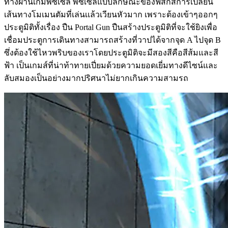
ทางผ่านเกมพัซเซิล พัซเซิลแบบลักษณะของฟิสิกส์การเปลี่ยน
เส้นทางโมเมนตัมที่เล่นเเล้วเวียนหัวมาก เพราะต้องเข้าๆออกๆ
ประตูมิติทั้งเรื่อง ปืน Portal Gun ปืนสร้างประตูมิติที่จะใช้ยิงเพื่อ
เชื่อมประตูการเดินทางสามารถสร้างที่วาปได้จากจุด A ไปจุด B
ซึ่งต้องใช้ไหวพริบของเราโดยประตูมิติจะมีสองสีคือสีส้มและสี
ฟ้า เป็นเกมส์ที่น่าท้าทายเปี่ยมด้วยความยอดเยี่มทางดีไซน์และ
ลับสมองเป็นอย่างมากปริศนาไม่ยากเกินความสามรถ