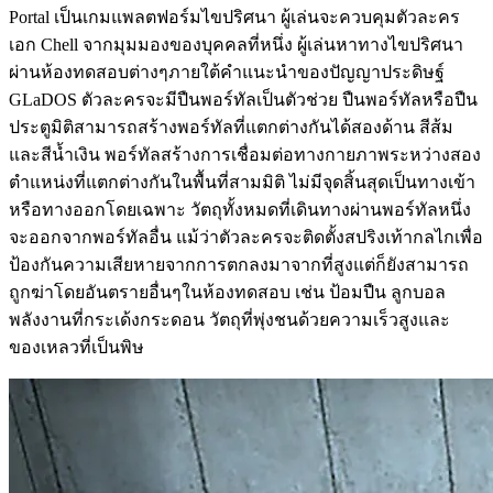
Portal เป็นเกมแพลตฟอร์มไขปริศนา ผู้เล่นจะควบคุมตัวละคร
เอก Chell จากมุมมองของบุคคลที่หนึ่ง ผู้เล่นหาทางไขปริศนา
ผ่านห้องทดสอบต่างๆภายใต้คำแนะนำของปัญญาประดิษฐ์
GLaDOS ตัวละครจะมีปืนพอร์ทัลเป็นตัวช่วย ปืนพอร์ทัลหรือปืน
ประตูมิติสามารถสร้างพอร์ทัลที่แตกต่างกันได้สองด้าน สีส้ม
และสีน้ำเงิน พอร์ทัลสร้างการเชื่อมต่อทางกายภาพระหว่างสอง
ตำแหน่งที่แตกต่างกันในพื้นที่สามมิติ ไม่มีจุดสิ้นสุดเป็นทางเข้า
หรือทางออกโดยเฉพาะ วัตถุทั้งหมดที่เดินทางผ่านพอร์ทัลหนึ่ง
จะออกจากพอร์ทัลอื่น แม้ว่าตัวละครจะติดตั้งสปริงเท้ากลไกเพื่อ
ป้องกันความเสียหายจากการตกลงมาจากที่สูงแต่ก็ยังสามารถ
ถูกฆ่าโดยอันตรายอื่นๆในห้องทดสอบ เช่น ป้อมปืน ลูกบอล
พลังงานที่กระเด้งกระดอน วัตถุที่พุ่งชนด้วยความเร็วสูงและ
ของเหลวที่เป็นพิษ