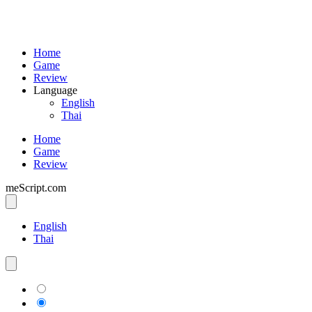
Home
Game
Review
Language
English
Thai
Home
Game
Review
meScript.com
English
Thai