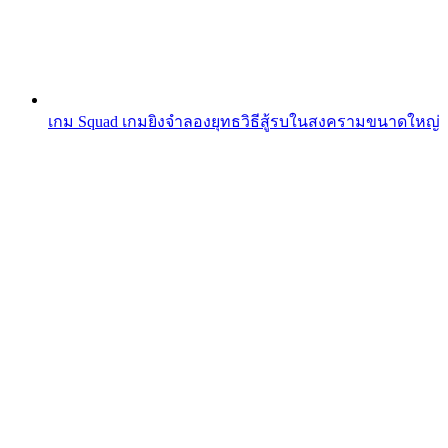
เกม Squad เกมยิงจำลองยุทธวิธีสู้รบในสงครามขนาดใหญ่