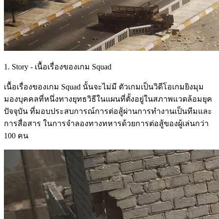
1. Story - เนื้อเรื่องของเกม Squad
เนื้อเรื่องของเกม Squad นั้นจะไม่มี ตัวเกมเป็นวิดีโอเกมยิงมุม
มองบุคคลที่หนึ่งทางยุทธวิธีในแผนที่ตั้งอยู่ในสภาพแวดล้อมยุค
ปัจจุบัน ที่มอบประสบการณ์การต่อสู้ผ่านการทำงานเป็นทีมและ
การสื่อสาร ในการจำลองทางทหารด้วยการต่อสู้ของผู้เล่นกว่า
100 คน