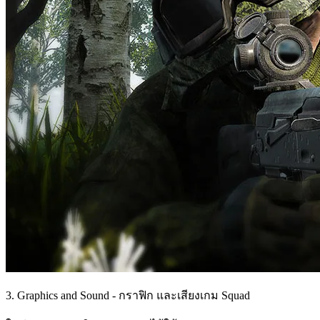
3. Graphics and Sound - กราฟิก และเสียงเกม Squad