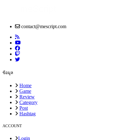
contact@mescript.com
ข้อมูล
Home
Game
Review
Category
Post
Hashtag
ACCOUNT
Login