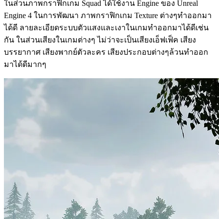
ในส่วนภาพกราฟิกเกม Squad ได้ใช้งาน Engine ของ Unreal
Engine 4 ในการพัฒนา ภาพกราฟิกเกม Texture ต่างๆทำออกมา
ได้ดี ลายละเอียดระบบตัวแสงและเงาในเกมทำออกมาได้ดีเช่น
กัน ในส่วนเสียงในเกมต่างๆ ไม่ว่าจะเป็นเสียงเอ็ฟเฟ็ค เสียง
บรรยากาศ เสียงพากย์ตัวละคร เสียงประกอบต่างๆล้วนทำออก
มาได้ดีมากๆ