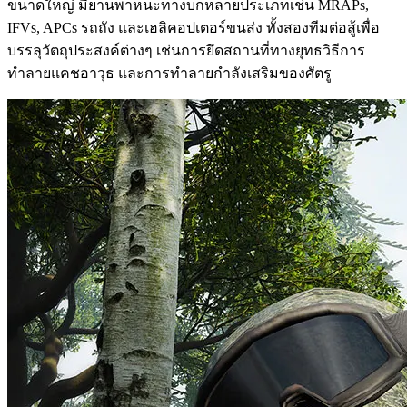
ขนาดใหญ่ มียานพาหนะทางบกหลายประเภทเช่น MRAPs,
IFVs, APCs รถถัง และเฮลิคอปเตอร์ขนส่ง ทั้งสองทีมต่อสู้เพื่อ
บรรลุวัตถุประสงค์ต่างๆ เช่นการยึดสถานที่ทางยุทธวิธีการ
ทำลายแคชอาวุธ และการทำลายกำลังเสริมของศัตรู