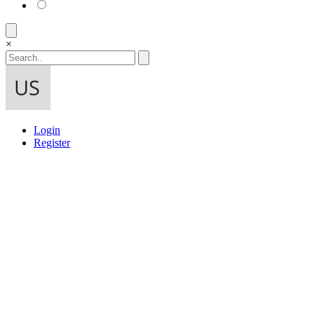
×
Login
Register