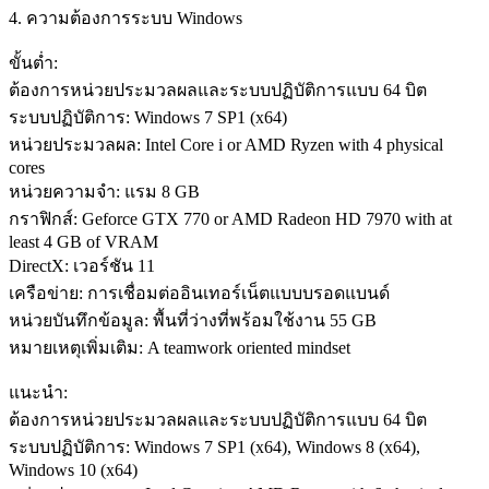
4. ความต้องการระบบ Windows
ขั้นต่ำ:
ต้องการหน่วยประมวลผลและระบบปฏิบัติการแบบ 64 บิต
ระบบปฏิบัติการ: Windows 7 SP1 (x64)
หน่วยประมวลผล: Intel Core i or AMD Ryzen with 4 physical
cores
หน่วยความจำ: แรม 8 GB
กราฟิกส์: Geforce GTX 770 or AMD Radeon HD 7970 with at
least 4 GB of VRAM
DirectX: เวอร์ชัน 11
เครือข่าย: การเชื่อมต่ออินเทอร์เน็ตแบบบรอดแบนด์
หน่วยบันทึกข้อมูล: พื้นที่ว่างที่พร้อมใช้งาน 55 GB
หมายเหตุเพิ่มเติม: A teamwork oriented mindset
แนะนำ:
ต้องการหน่วยประมวลผลและระบบปฏิบัติการแบบ 64 บิต
ระบบปฏิบัติการ: Windows 7 SP1 (x64), Windows 8 (x64),
Windows 10 (x64)