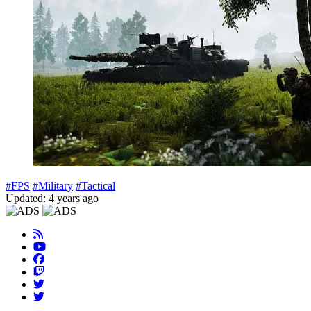
#FPS
#Military
#Tactical
Updated: 4 years ago