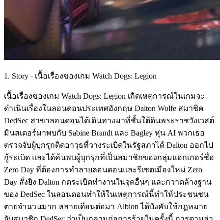
1. Story - เนื้อเรื่องของเกม Watch Dogs: Legion
เนื้อเรื่องของเกม Watch Dogs: Legion เกิดเหตุการณ์ในเกมจะ
ดำเนินเรื่องในลอนดอนประเทศอังกฤษ Dalton Wolfe สมาชิค
DedSec สาขาลอนดอนได้เดินทางมาที่ชั้นใต้ดินพระราชวังเวสต์
มินสเตอร์มาพบกับ Sabine Brandt และ Bagley หุ่น AI พวกเธอ
ตรวจจับผู้บุกรุกติดอาวุธที่วางระเบิดในรัฐสภาได้ Dalton ออกไป
กู้ระเบิด และได้ค้นพบผู้บุกรุกที่เป็นสมาชิกของกลุ่มแฮกเกอร์ชื่อ
Zero Day ที่ต้องการทำลายลอนดอนและรีเซตเมืองใหม่ Zero
Day สั่งยิง Dalton กดระเบิดทำงานในจุดอื่นๆ และกวาดล้างฐาน
ของ DedSec ในลอนดอนทำให้ในเหตุการณ์นี้ทำให้ประชนชน
ตายจำนวนมาก หลายเดือนต่อมา Albion ได้บังคับใช้กฎหมาย
จับสมาชิก DedSec ว่าเป็นกลุามก่อการร้ายในครั้งนี้ การตามล่า