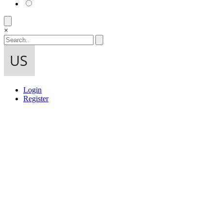
×
Login
Register