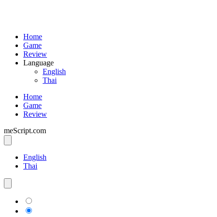
Home
Game
Review
Language
English
Thai
Home
Game
Review
meScript.com
English
Thai