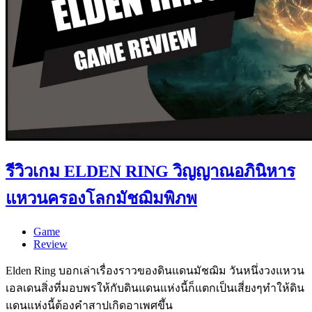
รีวิวเกม ELDEN RING วิญญาณอภินิหาร
แหวนครองโลกมัชฌิมพิภพ
Game
Review
Elden Ring บอกเล่าเรื่องราวของดินแดนมัชฌิม วันหนึ่งวงแหวน
เอลเดนสิ่งที่มอบพรให้กับดินแดนแห่งนี้ก็แตกเป็นเสี่ยงๆทำให้ดิน
แดนแห่งนี้ต้องคำสาปเกิดอาเพศขึัน