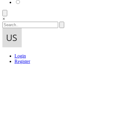
×
Login
Register