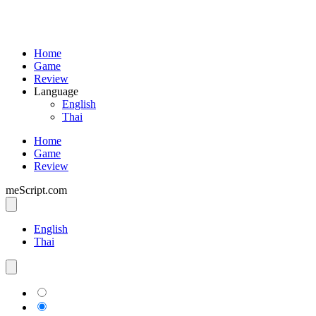
Home
Game
Review
Language
English
Thai
Home
Game
Review
meScript.com
English
Thai