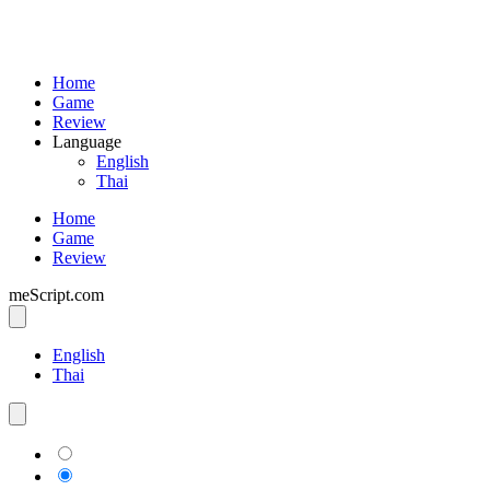
Home
Game
Review
Language
English
Thai
Home
Game
Review
meScript.com
English
Thai