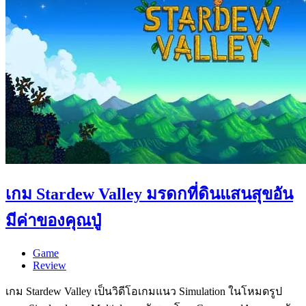
เกม Stardew Valley มรดกที่ดินแสนสุขอัน
มีค่าของคุณปู่
Game
Review
เกม Stardew Valley เป็นวิดีโอเกมแนว Simulation ในโหมดรูป