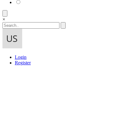
×
Login
Register