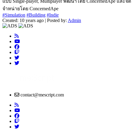
แบบ Single-player, Multiplayer พัฒนาโดย ConcernedApe และจัด
จำหน่ายโดย ConcernedApe
#Simulation
#Building
#Indie
Created: 10 years ago | Posted by:
Admin
contact@mescript.com