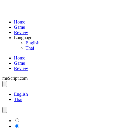
Home
Game
Review
Language
English
Thai
Home
Game
Review
meScript.com
English
Thai