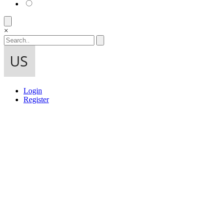
×
Login
Register