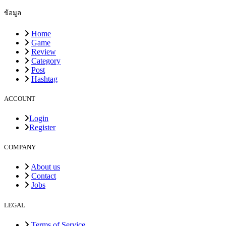
ข้อมูล
Home
Game
Review
Category
Post
Hashtag
ACCOUNT
Login
Register
COMPANY
About us
Contact
Jobs
LEGAL
Terms of Service