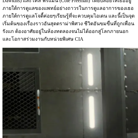
Dawkins) และโคล ฟรีแมน (Cole Freeman) โดยปล่อยให้เธออยู่
ภายใต้การดูแลของแพทย์อย่างถาวรในการดูแลอาการของเธอ
ภายใต้การดูแลโจดี้ค่อยๆเรียนรู้ที่จะควบคุมไอเดน และนี้เป็นจุด
เริ่มต้นของเรื่องราวอันสุดดราม่าพิศวง ชีวิตอันขมขื่นที่ถูกเพื่อน
รังแก ต้องอาศัยอยู่ในห้องทดลองจนไม่ได้ออกสู่โลกภายนอก
และโอกาสร่วมงานกับหน่วยพิเศษ CIA