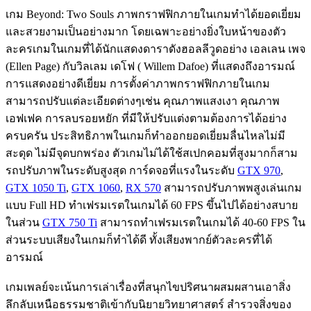
เกม Beyond: Two Souls ภาพกราฟฟิกภายในเกมทำได้ยอดเยี่ยม
และสวยงามเป็นอย่างมาก โดยเฉพาะอย่างยิ่งใบหน้าของตัว
ละครเกมในเกมที่ได้นักแสดงดาราดังฮอลลีวูดอย่าง เอลเลน เพจ
(Ellen Page) กับวิลเลม เดโฟ ( Willem Dafoe) ที่แสดงถึงอารมณ์
การแสดงอย่างดีเยี่ยม การตั้งค่าภาพกราฟฟิกภายในเกม
สามารถปรับแต่ละเอียดต่างๆเช่น คุณภาพแสงเงา คุณภาพ
เอฟเฟค การลบรอยหยัก ที่มีให้ปรับแต่งตามต้องการได้อย่าง
ครบครัน ประสิทธิภาพในเกมก็ทำออกยอดเยี่ยมลื่นไหลไม่มี
สะดุด ไม่มีจุดบกพร่อง ตัวเกมไม่ได้ใช้สเปกคอมที่สูงมากก็สาม
รถปรับภาพในระดับสูงสุด การ์ดจอที่แรงในระดับ
GTX 970
,
GTX 1050 Ti
,
GTX 1060
,
RX 570
สามารถปรับภาพพสูงเล่นเกม
แบบ Full HD ทำเฟรมเรตในเกมได้ 60 FPS ขึ้นไปได้อย่างสบาย
ในส่วน
GTX 750 Ti
สามารถทำเฟรมเรตในเกมได้ 40-60 FPS ใน
ส่วนระบบเสียงในเกมก็ทำได้ดี ทั้งเสียงพากย์ตัวละครที่ได้
อารมณ์
เกมเพลย์จะเน้นการเล่าเรื่องที่สนุกไขปริศนาผสมผสานเอาสิ่ง
ลึกลับเหนือธรรมชาติเข้ากับนิยายวิทยาศาสตร์ สำรวจสิ่งของ