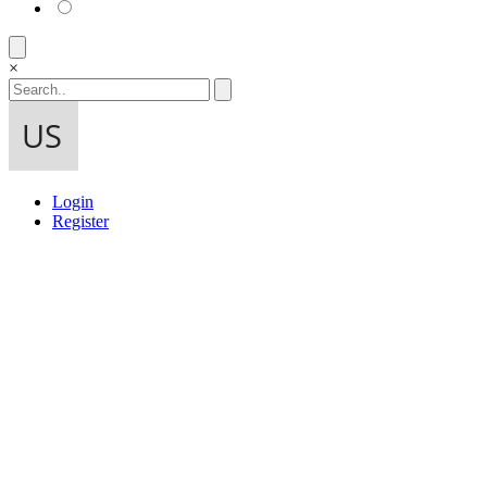
×
Login
Register