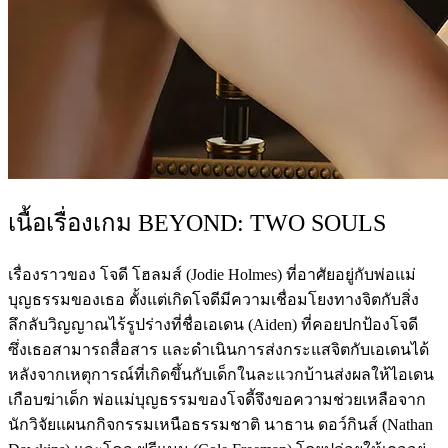
เนื้อเรื่องเกม BEYOND: TWO SOULS
เรื่องราวของ โจดี โฮลมส์ (Jodie Holmes) ที่อาศัยอยู่กับพ่อแม่
บุญธรรมของเธอ ตั้งแต่เกิดโจดีมีความเชื่อมโยงทางจิตกับสิ่ง
ลึกลับวิญญาณไร้รูปร่างที่ชื่อเอเดน (Aiden) ที่คอยปกป้องโจดี
ซึ่งเธอสามารถสื่อสาร และดำเนินการส่งกระแสจิตกับเอเดนได้
หลังจากเหตุการณ์ที่เกิดขึ้นกับเด็กในละแวกบ้านส่งผลให้ไอเดน
เกือบฆ่าเด็ก พ่อแม่บุญธรรมของโจดี้จึงขอความช่วยเหลือจาก
นักวิจัยแผนกกิจกรรมเหนือธรรมชาติ นาธาน ดอว์กินส์ (Nathan