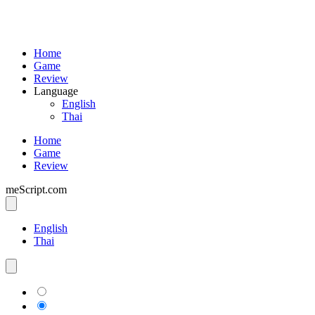
Home
Game
Review
Language
English
Thai
Home
Game
Review
meScript.com
English
Thai