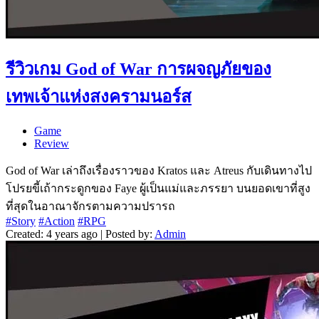
รีวิวเกม God of War การผจญภัยของ
เทพเจ้าแห่งสงครามนอร์ส
Game
Review
God of War เล่าถึงเรื่องราวของ Kratos และ Atreus กับเดินทางไป
โปรยขี้เถ้ากระดูกของ Faye ผู้เป็นแม่และภรรยา บนยอดเขาที่สูง
ที่สุดในอาณาจักรตามความปรารถ
#Story
#Action
#RPG
Created: 4 years ago | Posted by:
Admin