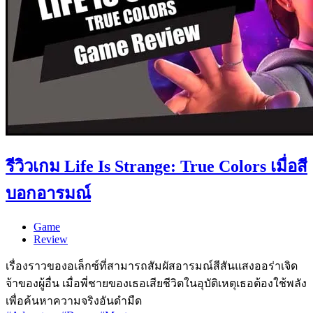
รีวิวเกม Life Is Strange: True Colors เมื่อสี
บอกอารมณ์
Game
Review
เรื่องราวของอเล็กซ์ที่สามารถสัมผัสอารมณ์สีสันแสงออร่าเจิด
จ้าของผู้อื่น เมื่อพี่ชายของเธอเสียชีวิตในอุบัติเหตุเธอต้องใช้พลัง
เพื่อค้นหาความจริงอันดำมืด