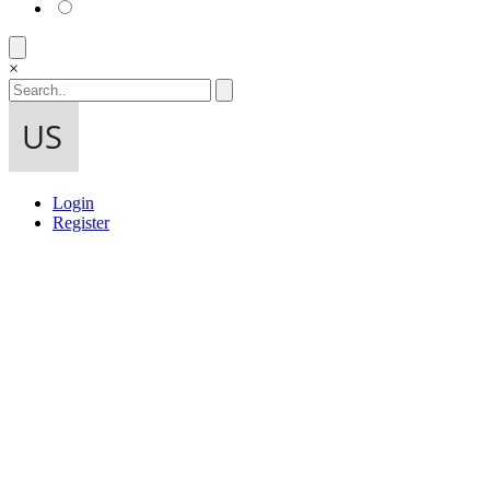
×
Login
Register