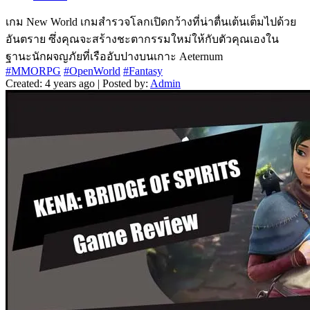
เกม New World เกมสำรวจโลกเปิดกว้างที่น่าตื่นเต้นเต็มไปด้วย
อันตราย ซึ่งคุณจะสร้างชะตากรรมใหม่ให้กับตัวคุณเองใน
ฐานะนักผจญภัยที่เรืออับปางบนเกาะ Aeternum
#MMORPG
#OpenWorld
#Fantasy
Created: 4 years ago | Posted by:
Admin