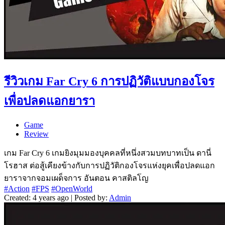
รีวิวเกม Far Cry 6 การปฏิวัติแบบกองโจร
เพื่อปลดแอกยารา
Game
Review
เกม Far Cry 6 เกมยิงมุมมองบุคคลที่หนึ่งสวมบทบาทเป็น ดานี่
โรฮาส ต่อสู้เคียงข้างกับการปฏิวัติกองโจรแห่งยุคเพื่อปลดแอก
ยาราจากจอมเผด็จการ อันตอน คาสติลโญ
#Action
#FPS
#OpenWorld
Created: 4 years ago | Posted by:
Admin