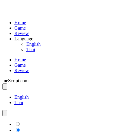
Home
Game
Review
Language
English
Thai
Home
Game
Review
meScript.com
English
Thai