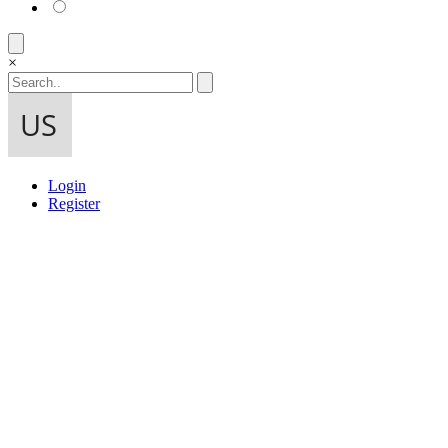
×
Login
Register