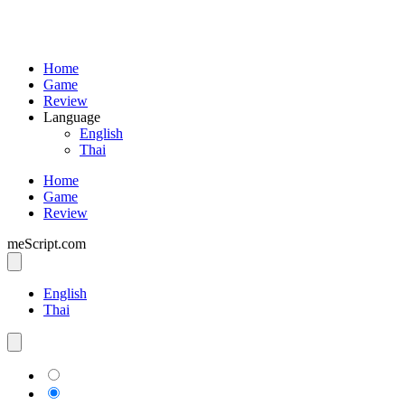
Home
Game
Review
Language
English
Thai
Home
Game
Review
meScript.com
English
Thai