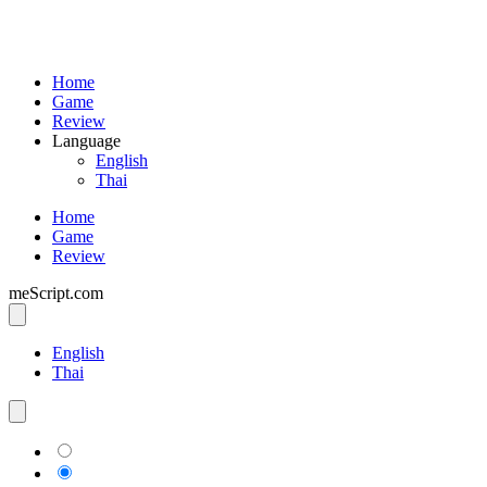
Home
Game
Review
Language
English
Thai
Home
Game
Review
meScript.com
English
Thai