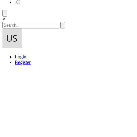
×
Login
Register