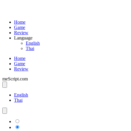
Home
Game
Review
Language
English
Thai
Home
Game
Review
meScript.com
English
Thai