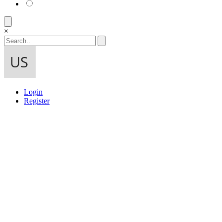
×
Login
Register