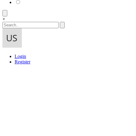
×
Login
Register