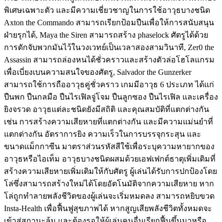
พิเศษเฉพาะตัว และมีความเชี่ยวชาญในการใช้อาวุธบางชนิด
Axton the Commando สามารถเรียกป้อมปืนเพื่อให้การสนับสนุน
ฝ่ายรุกได้, Maya the Siren สามารถสร้าง phaselock ศัตรูได้ด้วย
การดักจับพวกมันไว้ในวงเวทย์เป็นเวลาสองสามวินาที, Zer0 the
Assassin สามารถล่องหนได้ชั่วคราวและสร้างตัวล่อโฮโลแกรม
เพื่อเบี่ยงเบนความสนใจของศัตรู, Salvador the Gunzerker
สามารถใช้การถืออาวุธคู่ชั่วคราว เกมมีอาวุธ 6 ประเภท ได้แก่
ปืนพก ปืนกลมือ ปืนไรเฟิลจู่โจม ปืนลูกซอง ปืนไรเฟิล และเครื่อง
ยิงจรวด อาวุธแต่ละชนิดยังมีสถิติ และคุณสมบัติที่แตกต่างกัน
เช่น การสร้างความเสียหายที่แตกต่างกัน และมีความแม่นยำที่
แตกต่างกัน อัตราการยิง ความเร็วในการบรรจุกระสุน และ
ขนาดแม็กกาซีน มาตราส่วนรหัสสีใช้เพื่อระบุความหายากของ
อาวุธหรือไอเท็ม อาวุธบางชนิดผสมด้วยเอฟเฟกต์ธาตุเพิ่มเติมที่
สร้างความเสียหายเพิ่มเติมให้กับศัตรู ผู้เล่นได้รับการปกป้องโดย
โล่ซึ่งสามารถสร้างใหม่ได้โดยอัตโนมัติจากความเสียหาย หาก
โล่ถูกทำลายพลังชีวิตของผู้เล่นจะเริ่มหมดลง สามารถหยิบขวด
Insta-Health เพื่อฟื้นฟูสุขภาพได้ หากสูญเสียพลังชีวิตทั้งหมดจะ
เข้าสู่สถานะล้ม และต้องรอให้ผู้เล่นคนอื่นเรียกฟื้นขึ้นมาหรือ