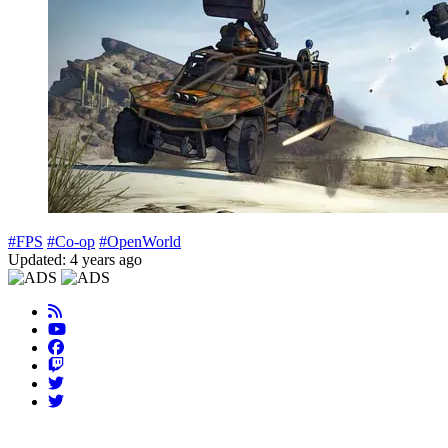
#FPS
#Co-op
#OpenWorld
Updated: 4 years ago