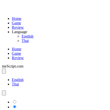
Home
Game
Review
Language
English
Thai
Home
Game
Review
meScript.com
English
Thai