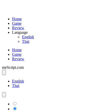
Home
Game
Review
Language
English
Thai
Home
Game
Review
meScript.com
English
Thai