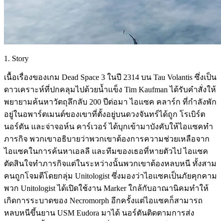
1. Story
เนื้อเรื่องของเกม Dead Space 3 ในปี 2314 บน Tau Volantis ซึ่งเป็น
ดาวเคราะห์ที่ปกคลุมไปด้วยน้ำแข็ง Tim Kaufman ได้รับคำสั่งให้
พยายามค้นหาวัตถุลึกลับ 200 ปีต่อมา ไอแซค คลาร์ก ที่กำลังพัก
อยู่ในอพาร์ตเมนต์ของเขาที่ตั้งอยู่บนดวงจันทร์ได้ถูก โรเบิร์ต
นอร์ตัน และจ่าจอห์น คาร์เวอร์ ได้บุกเข้ามาบังคับให้ไอแซคทำ
ภารกิจ พวกเขาอธิบายว่าพวกเขาต้องการความช่วยเหลือจาก
ไอแซคในการค้นหาเอลลี และทีมของเธอที่หายตัวไป ไอแซค
ตัดสินใจทำภารกิจแต่ในระหว่างนั้นพวกเขาต้องหลบหนี ทั้งสาม
คนถูกโจมตีโดยกลุ่ม Unitologist ซึ่งมองว่าไอแซคเป็นภัยคุกคาม
พวก Unitologist ได้เปิดใช้งาน Marker ใกล้กับอาณานิคมทำให้
เกิดการระบาดของ Necromorph อีกครั้งแต่ไอแซคก็สามารถ
หลบหนีขึ้นยาน USM Eudora มาได้ นอร์ตันติดตามการส่ง