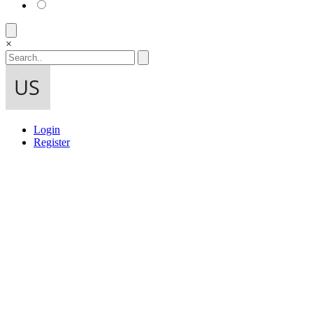
×
Login
Register