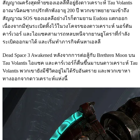
สัญญาณครั้งสุดท้ายของเอลลีที่อยู่ยังดาวเคราะห์ Tau Volantis
อาณานิคมซากปรักหักพังอายุ 200 ปี พวกเขาพยายามเข้าถึง
สัญญาณ SOS ของเอลลีอย่างไรก็ตามยาน Eudora แตกออก
เนื่องจากมีทุ่นระเบิดทิ้งไว้ในวงโคจรของดาวเคราะห์ นอร์ตัน
คาร์เวอร์ และไอแซคสามารถหลบหนีจากยานยูโดราที่กำลัง
ระเบิดออกมาได้ และเริ่มทำภารกิจค้นหาเอลลี
Dead Space 3 Awakened หลังจากการต่อสู้กับ Brethren Moon บน
Tau Volantis ไอแซค และคาร์เวอร์ก็ตื่นขึ้นมาบนดาวเคราะห์ Tau
Volantis พวกเขายังมีชีวิตอยู่ไม่ได้รับอันตราย และพวกเขาหา
ทางออกจากดาวเคราะห์แห่งนี้