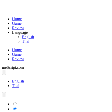
Home
Game
Review
Language
English
Thai
Home
Game
Review
meScript.com
English
Thai