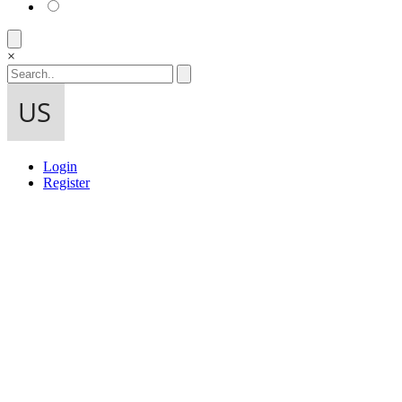
×
Login
Register