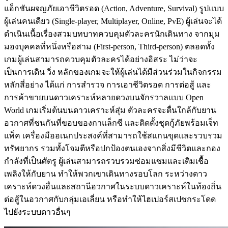
แอ็กชันผจญภัยเอาชีวิตรอด (Action, Adventure, Survival) รูปแบบ
ผู้เล่นคนเดียว (Single-player, Multiplayer, Online, PvE) ผู้เล่นจะได้
ดำเนินเนื้อเรื่องสวมบทบาทควบคุมตัวละครนักเดินทาง จากมุม
มองบุคคลที่หนึ่งหรือสาม (First-person, Third-person) ตลอดทั้ง
เกมผู้เล่นสามารถควบคุมตัวละครได้อย่างอิสระ ไม่ว่าจะ
เป็นการเดิน วิ่ง หลักของเกมจะให้ผู้เล่นได้มีส่วนร่วมในกิจกรรม
หลักสี่อย่าง ได้แก่ การสำรวจ การเอาชีวิตรอด การต่อสู้ และ
การค้าขายบนดาวเคราะห์หลายดวงบนจักรวาลแบบ Open
World เกมเริ่มต้นบนดาวเคราะห์สุ่ม ตัวละครจะตื่นใกล้กับยาน
อวกาศที่ชนกันที่ขอบของกาแล็กซี และติดตั้งชุดกู้ภัยพร้อมเจ็ท
แพ็ค เครื่องมืออเนกประสงค์ที่สามารถใช้สแกนขุดและรวบรวม
ทรัพยากร รวมทั้งโจมตีหรือปกป้องตนเองจากสิ่งมีชีวิตและกอง
กำลังที่เป็นศัตรู ผู้เล่นสามารถรวบรวมซ่อมแซมและเติมเชื้อ
เพลิงให้กับยาน ทำให้พวกเขาเดินทางรอบโลก ระหว่างดาว
เคราะห์ดวงอื่นและสถานีอวกาศในระบบดาวเคราะห์ในท้องถิ่น
ต่อสู้ในอวกาศกับกลุ่มเอเลี่ยน หรือทำให้ไฮเปอร์สเปซกระโดด
ไปยังระบบดาวอื่นๆ