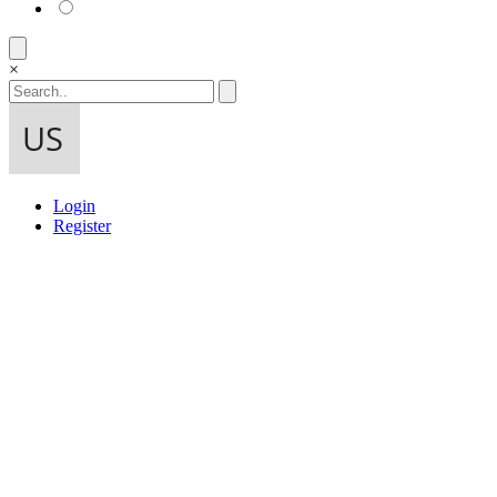
×
Login
Register