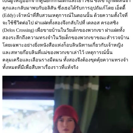
เป็นผู้ใหญ่ออกจากศูนย์กักกันเด็กและเยาวชน ซึ่งเขาถูกตัดสินจำ
คุกและกลับมาพบกับอลิสัน ซึ่งเธอได้รับการอุปถัมภ์โดย เอ็ดดี้
(Eddy) เจ้าหน้าที่สืบสวนเหตุการณ์ในตอนนั้น ด้วยความตั้งใจที่
จะใช้ชีวิตต่อไป ฝาแฝดทั้งสองจึงกลับไปที่ เดลอส ครอสซิง
(Delos Crossing) เพื่อขายบ้านในวัยเด็กของพวกเขา ฝาแฝดทั้ง
สองระลึกถึงความทรงจำในวัยเด็กของพวกเขาขณะสำรวจบ้าน
โดยเฉพาะอย่างยิ่งหนังสือแห่งก็อบลินนิทานเกี่ยวกับเจ้าหญิง
และสหายก๊อบลินที่แม่ของพวกเขาเล่าไว้ เหตุการณ์นั้น
คลุมเครือและเลือนรางมืดมน ทั้งสองจึงต้องขุดคุ้ยความทรงจำ
ทั้งหมดที่มีเพื่อสืบหาเรื่องราวที่แท้จริง