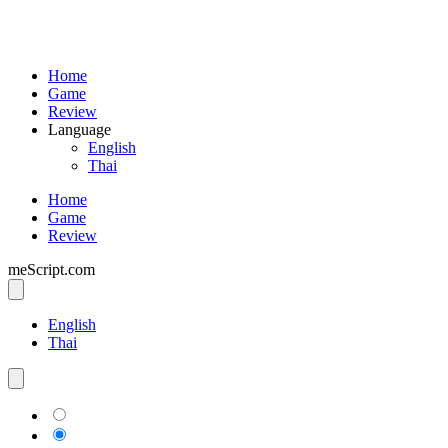
Home
Game
Review
Language
English
Thai
Home
Game
Review
meScript.com
English
Thai