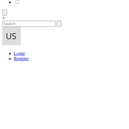
×
Login
Register