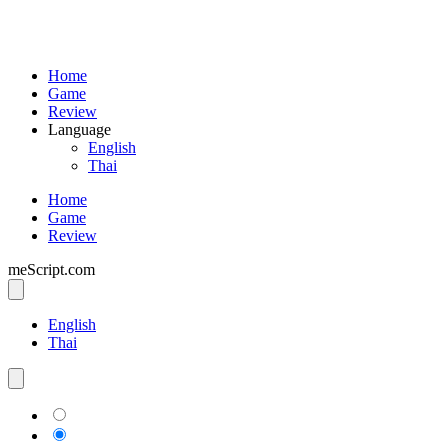
Home
Game
Review
Language
English
Thai
Home
Game
Review
meScript.com
English
Thai