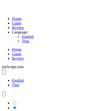
Home
Game
Review
Language
English
Thai
Home
Game
Review
meScript.com
English
Thai