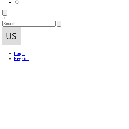
×
Login
Register