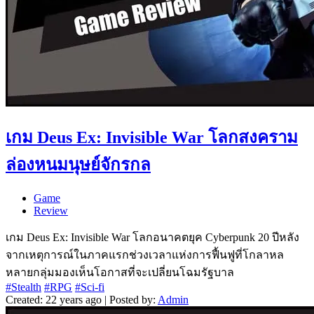
เกม Deus Ex: Invisible War โลกสงคราม
ล่องหนมนุษย์จักรกล
Game
Review
เกม Deus Ex: Invisible War โลกอนาคตยุค Cyberpunk 20 ปีหลัง
จากเหตุการณ์ในภาคแรกช่วงเวลาแห่งการฟื้นฟูที่โกลาหล
หลายกลุ่มมองเห็นโอกาสที่จะเปลี่ยนโฉมรัฐบาล
#Stealth
#RPG
#Sci-fi
Created: 22 years ago | Posted by:
Admin