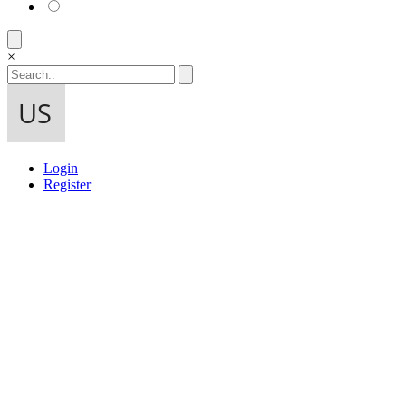
×
Login
Register