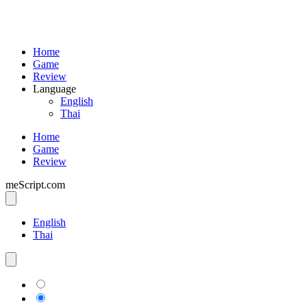
Home
Game
Review
Language
English
Thai
Home
Game
Review
meScript.com
English
Thai