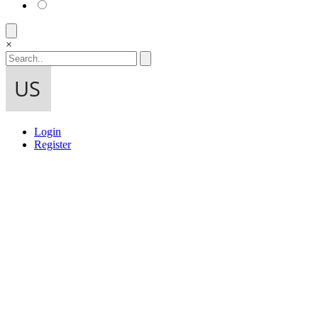
×
Login
Register