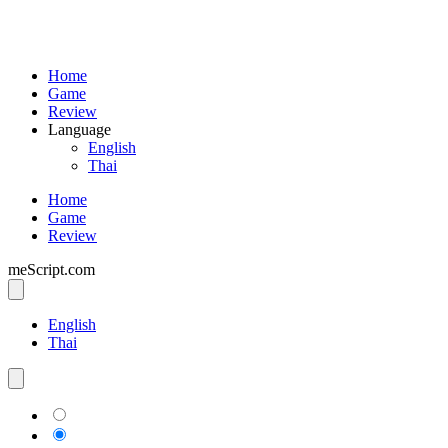
Home
Game
Review
Language
English
Thai
Home
Game
Review
meScript.com
English
Thai