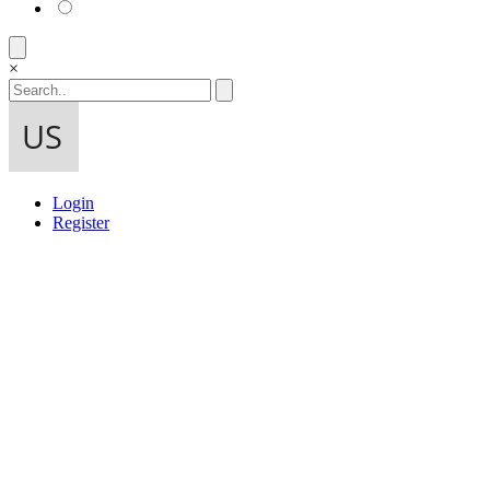
×
Login
Register