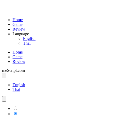
Home
Game
Review
Language
English
Thai
Home
Game
Review
meScript.com
English
Thai