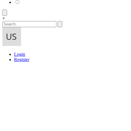
×
Login
Register