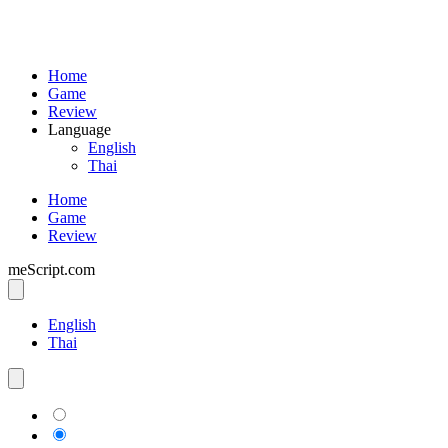
Home
Game
Review
Language
English
Thai
Home
Game
Review
meScript.com
English
Thai