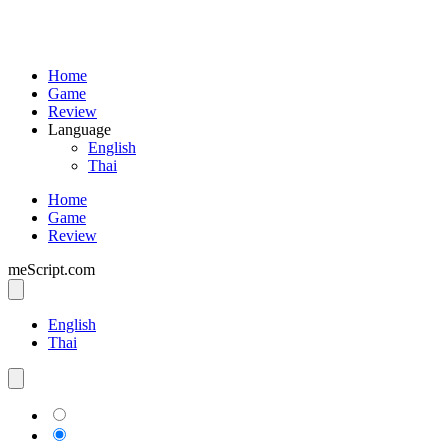
Home
Game
Review
Language
English
Thai
Home
Game
Review
meScript.com
English
Thai