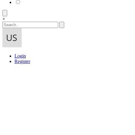
×
Login
Register