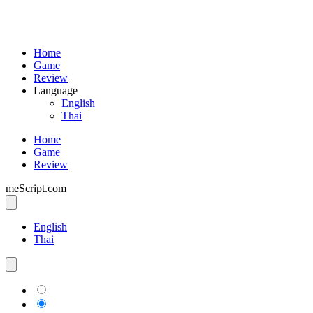
Home
Game
Review
Language
English
Thai
Home
Game
Review
meScript.com
English
Thai