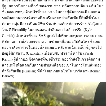
และหลบหนีไปพร้อมกับแก๊ส ทำให้ เคท ลาสเวลล์ (Kate Laswel)
ผู้ดูแลสถานีของอเล็กซ์ ขอความช่วยเหลือจากกัปตัน จอห์น ไพร
ซ์ (John Price) เจ้าหน้าที่ของ SAS ในการกู้คืนสารเคมี และลด
ระดับสถานการณ์ความตึงเครียดระหว่างรัสเซีย ยี่สิบสี่ชั่วโมง
ต่อมา กลุ่มมือระเบิดพลีชีพ ร่วมกับองค์กรก่อการร้าย Al-Qatala
โจมตี Piccadilly ในลอนดอน จ่าสิบเอก ไคล์ การ์ริก (Kyle
Garrick) เจ้าหน้าที่ของ SAS ถูกส่งไปเพื่อควบคุมตรวจสอบ ก่อน
ที่สถานการณ์สงบลงจากความช่วยเหลือของกัปตันไพรซ์ และ
กองกำลังตำรวจในท้องที่ลอนดอน หลังจากนั้น อเล็กซ์ถูกส่งไป
ยังอูร์ซิกสถาน (Urzikstan) เพื่อพบกับ ฟาราห์ คาริม (Farah
Karim) ผู้นำกบฏ ซึ่งตกลงที่จะเข้าร่วมกองกำลังในการติดตาม
สารเคมี เพื่อแลกกับความช่วยเหลือของเขาในการโค่นล้มกอง
กำลังรัสเซีย (Russian) ที่นำโดยนายพลโรมัน บาร์คอฟ (Roman
Barkov)