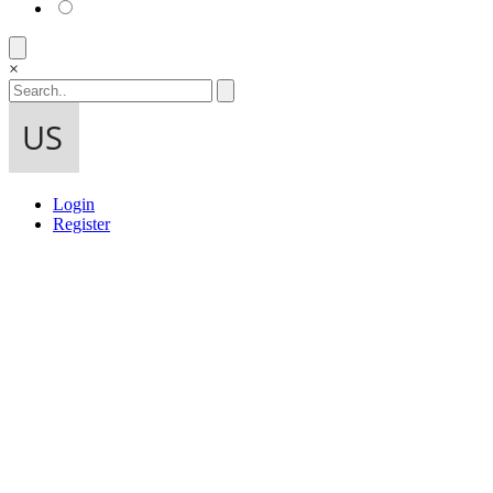
×
Login
Register