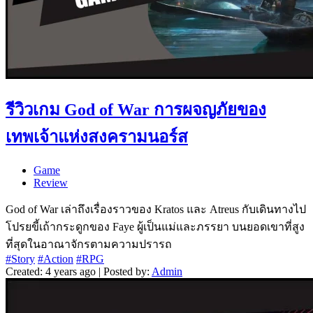
รีวิวเกม God of War การผจญภัยของ
เทพเจ้าแห่งสงครามนอร์ส
Game
Review
God of War เล่าถึงเรื่องราวของ Kratos และ Atreus กับเดินทางไป
โปรยขี้เถ้ากระดูกของ Faye ผู้เป็นแม่และภรรยา บนยอดเขาที่สูง
ที่สุดในอาณาจักรตามความปรารถ
#Story
#Action
#RPG
Created: 4 years ago | Posted by:
Admin