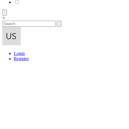
×
Login
Register