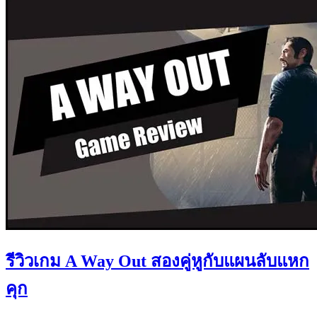
รีวิวเกม A Way Out สองคู่หูกับแผนลับแหก
คุก