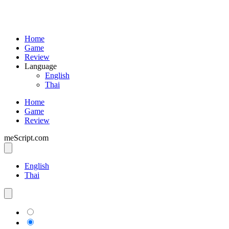
Home
Game
Review
Language
English
Thai
Home
Game
Review
meScript.com
English
Thai