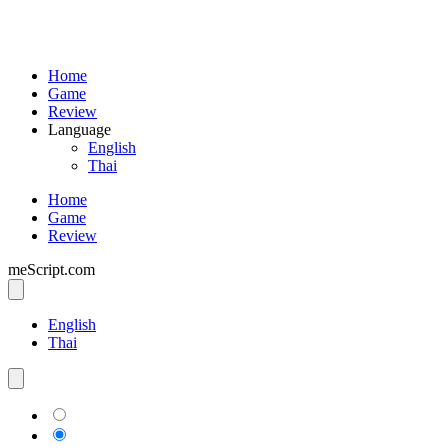
Home
Game
Review
Language
English
Thai
Home
Game
Review
meScript.com
English
Thai