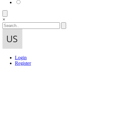
×
Login
Register