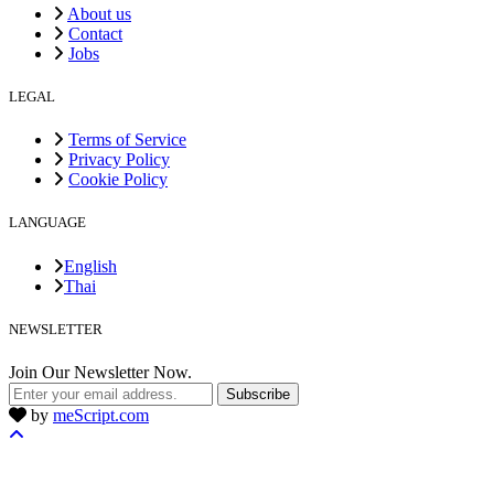
About us
Contact
Jobs
LEGAL
Terms of Service
Privacy Policy
Cookie Policy
LANGUAGE
English
Thai
NEWSLETTER
Join Our Newsletter Now.
Subscribe
by
meScript.com