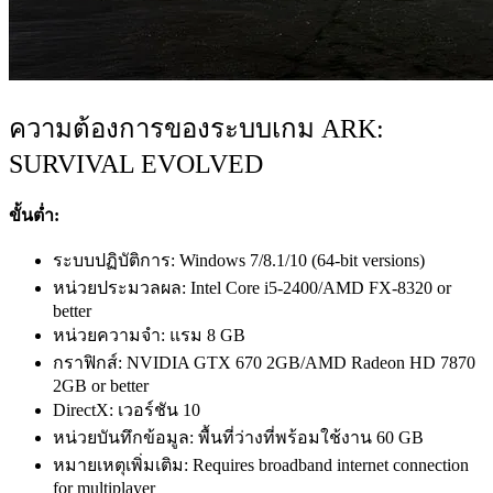
ความต้องการของระบบเกม ARK:
SURVIVAL EVOLVED
ขั้นต่ำ:
ระบบปฏิบัติการ: Windows 7/8.1/10 (64-bit versions)
หน่วยประมวลผล: Intel Core i5-2400/AMD FX-8320 or
better
หน่วยความจำ: แรม 8 GB
กราฟิกส์: NVIDIA GTX 670 2GB/AMD Radeon HD 7870
2GB or better
DirectX: เวอร์ชัน 10
หน่วยบันทึกข้อมูล: พื้นที่ว่างที่พร้อมใช้งาน 60 GB
หมายเหตุเพิ่มเติม: Requires broadband internet connection
for multiplayer