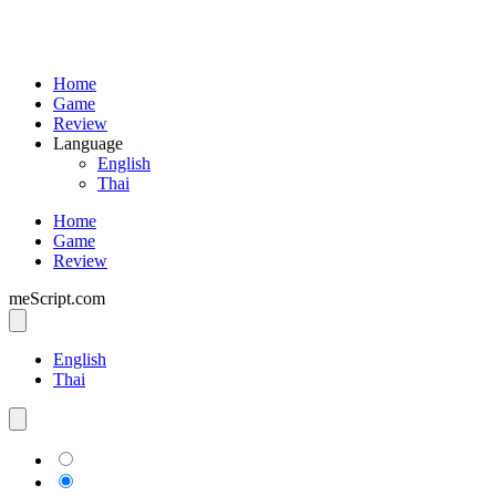
Home
Game
Review
Language
English
Thai
Home
Game
Review
meScript.com
English
Thai