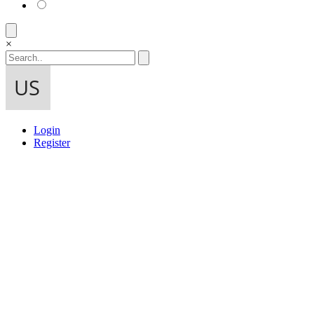
×
Login
Register