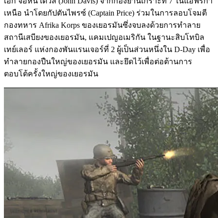
เอก จอห์น เดวิส (John Davis) จากกองยานเกราะที่ 7 ในแอฟริกา
เหนือ นำโดยกัปตันไพรซ์ (Captain Price) ร่วมในการลอบโจมตี
กองทหาร Afrika Korps ของเยอรมันซึ่งจบลงด้วยการทำลาย
สถานีเสบียงของเยอรมัน, แคมเปญอเมริกัน ในฐานะสิบโทบิล
เทย์เลอร์ แห่งกองพันแรนเจอร์ที่ 2 ผู้เป็นส่วนหนึ่งใน D-Day เพื่อ
ทำลายกองปืนใหญ่ของเยอรมัน และยึดไว้เพื่อต่อต้านการ
ตอบโต้ครั้งใหญ่ของเยอรมัน