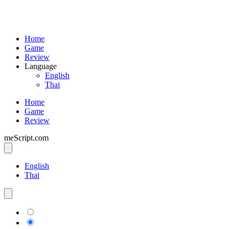
Home
Game
Review
Language
English
Thai
Home
Game
Review
meScript.com
English
Thai