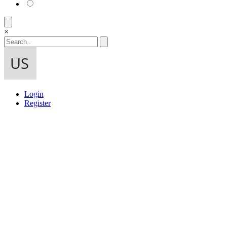
×
Login
Register