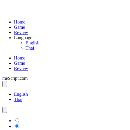
Home
Game
Review
Language
English
Thai
Home
Game
Review
meScript.com
English
Thai