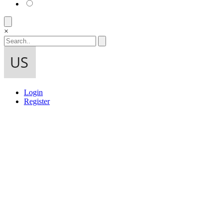
×
Login
Register