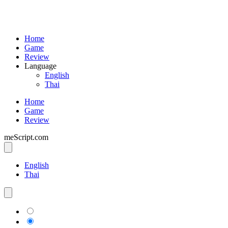
Home
Game
Review
Language
English
Thai
Home
Game
Review
meScript.com
English
Thai