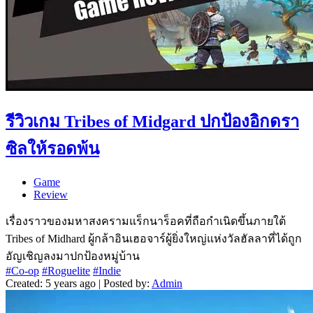
รีวิวเกม Tribes of Midgard ปกป้องอิกดรา
ซิลให้รอดพ้น
Game
Review
เรื่องราวของมหาสงครามแร็กนาร็อคที่ถือกำเนิดขึ้นภายใต้
Tribes of Midhard ผู้กล้าอินเฮอจาร์ผู้ยิ่งใหญ่แห่งวัลฮัลลาที่ได้ถูก
อัญเชิญลงมาปกป้องหมู่บ้าน
#Co-op
#Roguelite
#Indie
Created: 5 years ago | Posted by:
Admin