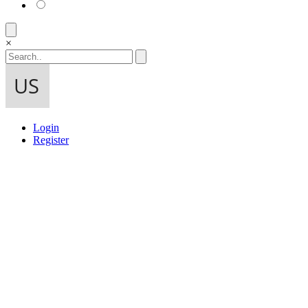
×
Login
Register