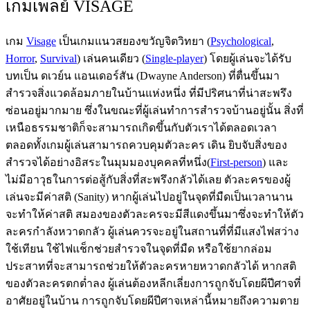
เกมเพลย์ VISAGE
เกม
Visage
เป็นเกมแนวสยองขวัญจิตวิทยา (
Psychological
,
Horror
,
Survival
) เล่นคนเดียว (
Single-player
) โดยผู้เล่นจะได้รับ
บทเป็น ดเวย์น แอนเดอร์สัน (Dwayne Anderson) ที่ตื่นขึ้นมา
สำรวจสิ่งแวดล้อมภายในบ้านแห่งหนึ่ง ที่มีปริศนาที่น่าสะพรึง
ซ่อนอยู่มากมาย ซึ่งในขณะที่ผู้เล่นทำการสำรวจบ้านอยู่นั้น สิ่งที่
เหนือธรรมชาติก็จะสามารถเกิดขึ้นกับตัวเราได้ตลอดเวลา
ตลอดทั้งเกมผู้เล่นสามารถควบคุมตัวละคร เดิน ยิบจับสิ่งของ
สำรวจได้อย่างอิสระในมุมมองบุคคลที่หนึ่ง(
First-person
) และ
ไม่มีอาวุธในการต่อสู้กับสิ่งที่สะพรึงกลัวได้เลย ตัวละครของผู้
เล่นจะมีค่าสติ (Sanity) หากผู้เล่นไปอยู่ในจุดที่มืดเป็นเวลานาน
จะทำให้ค่าสติ สมองของตัวละครจะมีสีแดงขึ้นมาซึ่งจะทำให้ตัว
ละครกำลังหวาดกลัว ผู้เล่นควรจะอยู่ในสถานที่ที่มีแสงไฟสว่าง
ใช้เทียน ใช้ไฟแช็กช่วยสำรวจในจุดที่มืด หรือใช้ยากล่อม
ประสาทที่จะสามารถช่วยให้ตัวละครหายหวาดกลัวได้ หากสติ
ของตัวละครตกต่ำลง ผู้เล่นต้องหลีกเลี่ยงการถูกจับโดยผีปีศาจที่
อาศัยอยู่ในบ้าน การถูกจับโดยผีปีศาจเหล่านี้หมายถึงความตาย