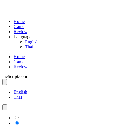
Home
Game
Review
Language
English
Thai
Home
Game
Review
meScript.com
English
Thai