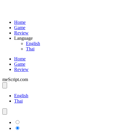
Home
Game
Review
Language
English
Thai
Home
Game
Review
meScript.com
English
Thai