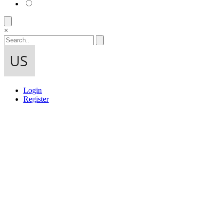
×
Login
Register