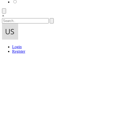
×
Login
Register