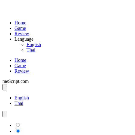
Home
Game
Review
Language
English
Thai
Home
Game
Review
meScript.com
English
Thai