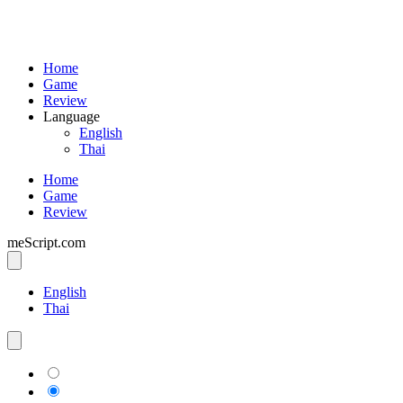
Home
Game
Review
Language
English
Thai
Home
Game
Review
meScript.com
English
Thai