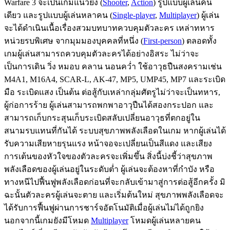
Warfare 3 จะเป็นเกมแนวยิง (
Shooter
,
Action
) รูปแบบผู้เล่นคน
เดียว และรูปแบบผู้เล่นหลาคน (
Single-player
,
Multiplayer
) ผู้เล่น
จะได้ดำเนินเนื้อเรื่องสวมบทบาทควบคุมตัวละคร เหล่าทหาร
หน่วยรบพิเศษ จากมุมมองบุคคลที่หนึ่ง (
First-person
) ตลอดทั้ง
เกมผู้เล่นสามารถควบคุมตัวละครได้อย่างอิสระ ไม่ว่าจะ
เป็นการเดิน วิ่ง หมอบ คลาน นอนคว่ำ ใช้อาวุธปืนสงครามเช่น
M4A1, M16A4, SCAR-L, AK-47, MP5, UMP45, MP7 และระเบิด
มือ ระเบิดแสง เป็นต้น ต่อสู้กับเหล่ากลุ่มศัตรูไม่ว่าจะเป็นทหาร,
ผู้ก่อการร้าย ผู้เล่นสามารถพกพาอาวุปืนได้สองกระปอก และ
สามารถเก็บกระสุนเก็บระเบิดสลับเปลี่ยนอาวุธที่ตกอยู่ใน
สนามรบแทนที่กันได้ ระบบสุขภาพพลังเลือดในเกม หากผู้เล่นได้
รับความเสียหายรุนแรง หน้าจอจะเปลี่ยนเป็นสีแดง และเสียง
การเต้นของหัวใจของตัวละครจะเพิ่มขึ้น สิ่งนี้บ่งชี้ว่าสุขภาพ
พลังเลือดของผู้เล่นอยู่ในระดับต่ำ ผู้เล่นจะต้องหาที่กำบัง หรือ
ทางหนีไปฟื้นฟูพลังเลือดก่อนที่จะกลับเข้ามาสู่การต่อสู้อีกครั้ง มิ
ฉะนั้นตัวละครผู้เล่นจะตาย และเริ่มต้นใหม่ สุขภาพพลังเลือดจะ
ได้รับการฟื้นฟูผ่านการชาร์จอัตโนมัติเมื่อผู้เล่นไม่ได้ถูกยิง
นอกจากนี้เกมยังมีโหมด
Multiplayer
โหมดผู้เล่นหลายคน