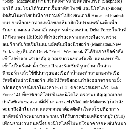
"Soap" Mactavish) สามารถสังหารนายพลเชพเพิร์ด (Shepherd)
มาได้ และโซปได้รับบาดเจ็บสาหัส ไพรซ์ และนิโคไล (Nikolai)
ตัดสินในพาโซปหนีการตามล่าไปยังเซฟเฮาส์ Himachal Pradesh
บนของเทือกเขาทางเหนือของหิมาลัยในประเทศอินเดียเพื่อ
รักษาบาดแผล ตัดมาอีกเหตุการณ์ของหน่วย Delta Force ในวันที่
17 สิงหาคม 10:18:10 ที่กำลังทำสงครามกลางเมืองระหว่าง
อเมริกากับรัสเซียในแมนฮัตตันเมืองนิวยอร์ก (Manhattan,New
York City) สิบเอก Derek "Frost" Westbrook ที่ได้รับภารกิจคำสั่ง
เข้าไปทำลายเสาส่งสัญญาณรบกวนของรัสเซีย และแทรกซึม
เข้าไปในเรือดำน้ำ Oscar II ของรัสเซียที่รุกเข้ามาในอ่าว
นิวยอร์ก แล้วใช้ขีปนาวุธของเรือดำน้ำเองทำลายกองทัพเรือ
รัสเซียในอ่าวนิวยอร์ก เพื่อให้รัสเซียถอนกำลังออกจากชายฝั่ง
กลับเหตุการณ์แรกในเวลา 9:51:41 ของหน่วยเฉพาะกิจ Task
Force 141 ที่เซฟเฮาส์ ไพรซ์ และนิโคไล ตรวจพบสัญญาณกอง
กำลังพิเศษของวลาดีมีร์ มาคารอฟ (Vladimir Makarov ) ก็กำลัง
จะมาถึงอีกไม่นาน และพวกเขาต้องตัดสินใจส่งโซปที่อาการ
สาหัสเข้าโรงพยาบาล พวกเขาได้รับการช่วยเหลือจากยูริ (Yuri)
เพื่อนร่วมงานคนหนึ่งของนิโคไลที่ไม่พอใจมาคารอฟเช่นกันมา