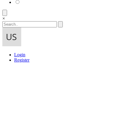
×
Login
Register