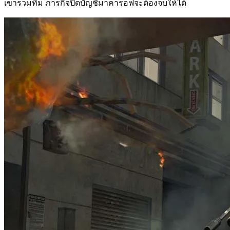
เขารวมทีม ภารกิจปิดบัญชีมาคารอฟจะต้องจบให้ได้