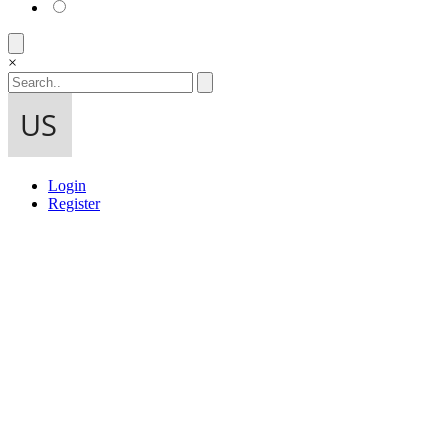
×
Login
Register