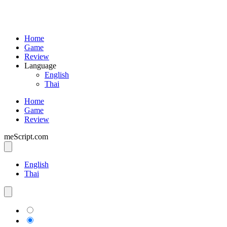
Home
Game
Review
Language
English
Thai
Home
Game
Review
meScript.com
English
Thai